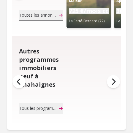
Maison
Apparte
725 €/mois cc
365 €
Toutes les annonces de notaire
La Ferté-Bernard (72)
La Ferté-
Autres
programmes
immobiliers
neuf à
Chahaignes
Tous les programmes immobiliers neuf