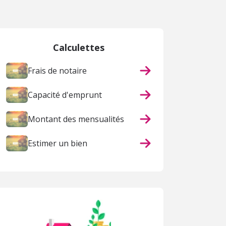
Calculettes
Frais de notaire
Capacité d'emprunt
Montant des mensualités
Estimer un bien
ACHAT
ACHAT