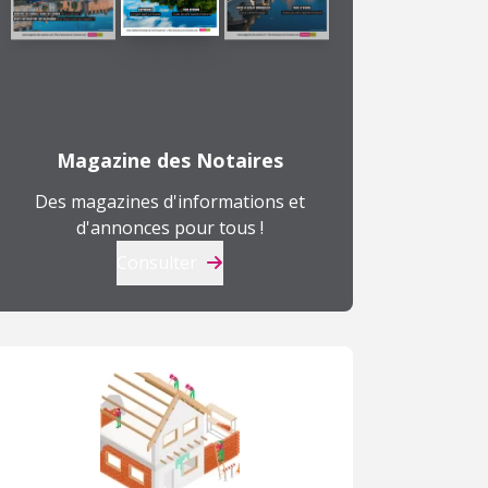
T
3
205 000 €
177 900 €
à
Magazine des Notaires
Angers (49)
Cholet (49)
A
Des magazines d'informations et
d'annonces pour tous !
Consulter