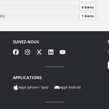
6 biens
90)
1 biens
SUIVEZ-NOUS
Facebook
Instagram
X
LinkedIn
YouTube
APPLICATIONS
Appli Iphone / Ipad
Appli Android