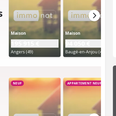
s
Maison
Maison
195 915 €
94 050 €
Angers (49)
Baugé-en-Anjou (49)
NEUF
APPARTEMENT NEUF