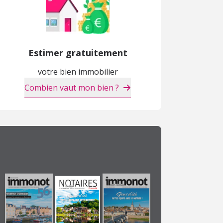
Estimer gratuitement
Immeuble
Maison
M
votre bien immobilier
201 400 €
234 000 €
2
Combien vaut mon bien ?
Angers (49)
Saumur (49)
S
NEUF
NEUF