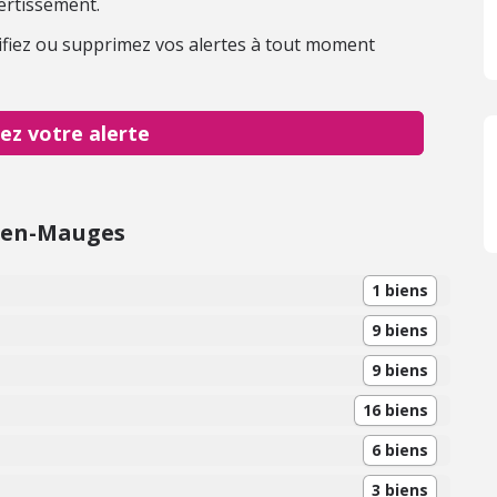
ertissement.
fiez ou supprimez vos alertes à tout moment
ez votre alerte
-en-Mauges
1 biens
9 biens
9 biens
16 biens
6 biens
3 biens