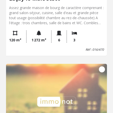
Assez grande maison de bourg de caractère comprenant :
grand salon-séjour, cuisine, salle d'eau et grande pièce
tout usage (possibilité chambre au rez-de-chaussée) A
l'étage : trois chambres, salle de bains et WC. Combles
non aménagées. Cave, garage, autres dépendances
diverses (cabanon de jardin) Véranda de 20m² environ.
Pas de mitoyenneté ou de vis-à-vis. En retrait de la route.
120 m²
1 272 m²
6
3
Terrain clôturé. Bonne toiture en partie isolée. Raccordée
au tout à l'égout. Chauffage fioul.
Réf : 016/470