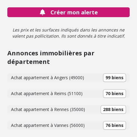
espace dédié à une activité ou l'accueil de la famille. Un
garage ainsi que deux bâtiments extérieurs en tôle
Créer mon alerte
complètent les dépendances. Des travaux de rénovation
et de mise au goût du jour sont à prévoir, mais cette
propriété offre de belles perspectives d'aménagement
Les prix et les surfaces indiqués dans les annonces ne
dans un cadre verdoyant et paisible.
valent pas pollicitation. Ils sont donnés à titre indicatif.
Annonces immobilières par
département
Achat appartement à Angers (49000)
99 biens
Achat appartement à Reims (51100)
70 biens
Achat appartement à Rennes (35000)
288 biens
Achat appartement à Vannes (56000)
76 biens