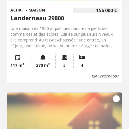
ACHAT - MAISON
156 000 €
Landerneau 29800
Une maison de 1960 à quelques minutes à pieds des
commerces et des écoles. Edifiée sur plusieurs niveaux,
elle comprend: Au rez-de-chaussée : une entrée, un
séjour, une cuisine, un wc Au premier étage : un palier,
une salle d'eau avec WC, trois chambres. Au deuxième
étage : une chambre, un grenier aménageable. Garage,
atelier. La maison est équipée de fenêtres PVC DV.
117 m²
270 m²
5
4
Réf : 29039-1507