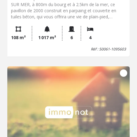
SUR MER, à 800m du bourg et à 2.5km de la mer, ce
pavillon de 2000 construit en parpaing et couverte en
tuiles béton, qui vous offrira une vie de plain-pied,
comprenant Rez-de-chaussée : salle salon lumineux
ouvert sur cuisine aménagée et équipée, lingerie avec
accès au grenier, placard sous escalier, bureau, salle
108 m²
1 017 m²
6
4
d'eau avec wc, chambre avec penderie. Etage : palier,
salle d'eau avec placard, wc, 3 chambres. Terrain arboré
Réf : 50061-1095603
de 1007m² avec terrasse au Sud Portail électrique Prix
325.800€ dont Honoraires 5,11 % TTC inclus à la charge
de l'acquéreur (Prix 310.000 € hors honoraires) + frais de
notaire de 23.750euros Les informations sur les risques
auxquels ce bien est exposé sont disponibles sur le site
Géorisques : www. georisques. gouv. fr