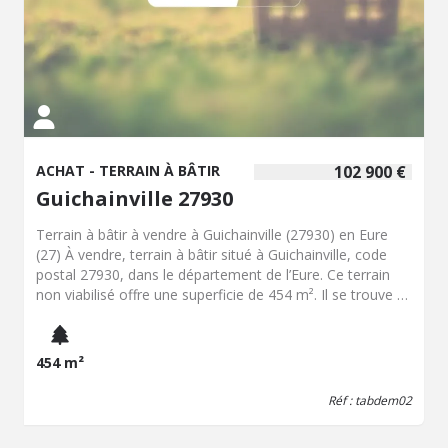
ACHAT - TERRAIN À BÂTIR
102 900 €
Guichainville 27930
Terrain à bâtir à vendre à Guichainville (27930) en Eure
(27) À vendre, terrain à bâtir situé à Guichainville, code
postal 27930, dans le département de l’Eure. Ce terrain
non viabilisé offre une superficie de 454 m². Il se trouve à
proximité d’axes de circulation desservant Évreux et les
communes avoisinantes. La parcelle est accessible depuis
une voirie communale. Les réseaux de voirie, d’eau,
454 m²
d’électricité et d’assainissement sont situés en bordure de
propriété. Le terrain bénéficie d’un emplacement
Réf : tabdem02
permettant l’implantation d’un projet de construction
individuelle, sous réserve des autorisations et démarches