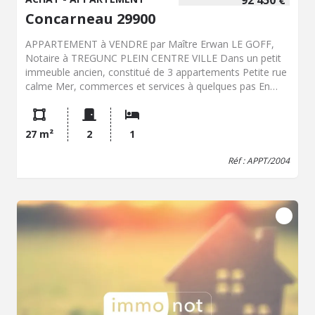
92 450 €
Concarneau 29900
APPARTEMENT à VENDRE par Maître Erwan LE GOFF,
Notaire à TREGUNC PLEIN CENTRE VILLE Dans un petit
immeuble ancien, constitué de 3 appartements Petite rue
calme Mer, commerces et services à quelques pas En
rez-de-chausée, appartement de type 2, 27 m2
habitables, comprenant : - Une cuisine aménagée et
équipée avec petit coin salon ( 13,35 m2 ) - Une chambre
27 m²
2
1
( 11,46 m2 ) - Une salle d'eau ( douche, vasque sur
meuble, wc ) : 2,24 m Un cellier en commun sur cour
Réf : APPT/2004
Rénové vers 2012 : - Isolation des murs - Fermetures en
pvc double vitrage - Installation électrique