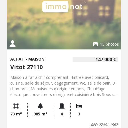
15 photos
ACHAT - MAISON
147 000 €
Vitot 27110
Maison à rafraichir comprenant : Entrée avec placard,
cuisine, salle de séjour, dégagement, wc, salle de bain, 3
chambres. Menuiseries d'origine en bois, Chauffage
électrique convecteurs d'origine et cuisinière bois Sous sol
complet : garage, cave, réserve. Terrain clos de 985 m²
avec un abri à usage de bucher.
73 m²
985 m²
4
3
Réf : 27061-1507