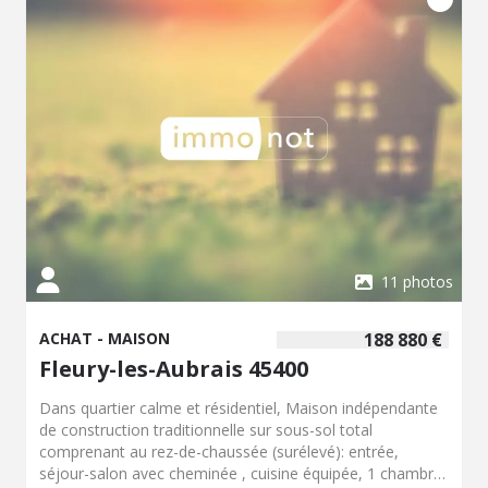
its amenities in a pleasant, quiet neighborhood, this is a
4-room house dating from the 1960s. While some
renovation work is required, the property offers a full
basement featuring a garage, a boiler area, a cellar, and a
room with a water connection. The raised ground floor
comprises a fitted kitchen, a living/dining room, two
bedrooms, and a shower room with a toilet; there is also
an attic space above. Additionally, there is a concrete-
block outbuilding. All of this is set on a lovely plot of
approximately 1,160 m². A neighborhood offering a great
quality of life... An EXCLUSIVE listing not to be missed—
come and visit soon! Information on the risks to which
this property is exposed is available on the Geohazards
11 photos
website: www.georisquess.gouv.fr
ACHAT - MAISON
188 880 €
Fleury-les-Aubrais 45400
Dans quartier calme et résidentiel, Maison indépendante
de construction traditionnelle sur sous-sol total
comprenant au rez-de-chaussée (surélevé): entrée,
séjour-salon avec cheminée , cuisine équipée, 1 chambre