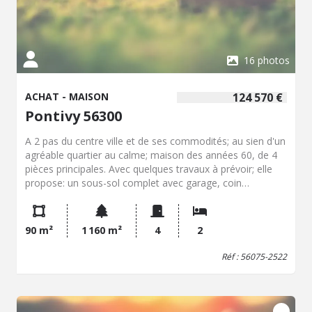
16 photos
ACHAT - MAISON
124 570 €
Pontivy 56300
A 2 pas du centre ville et de ses commodités; au sien d'un
agréable quartier au calme; maison des années 60, de 4
pièces principales. Avec quelques travaux à prévoir; elle
propose: un sous-sol complet avec garage, coin
chaufferie, cave, pièce avec point d'eau. En RDC surélevé:
cuisine aménagée, salon/séjour, 2 chambres, salle
d'eau/wc. Combles au-dessus. Aussi, une dépendance en
90 m²
1 160 m²
4
2
parpaings. Le tout sur un beau terrain d'environ 1160 m².
Quartier où il fait bon vivre... EXCLUSIVITE à ne pas
Réf : 56075-2522
manquer, et vite venir visiter... Les informations sur les
risques auxquels ce bien est exposé sont disponibles sur
le site Géorisques : www.georisques.gouv.fr "ENGLISH
VERSION": Located just steps from the town center and