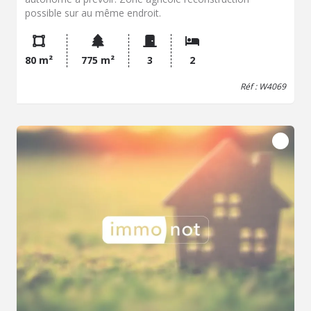
possible sur au même endroit.
80 m²
775 m²
3
2
Réf : W4069