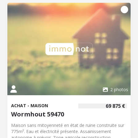
administratives. Guichainville est une commune intégrée à
l’agglomération d’Évreux, qui propose des établissements
scolaires, des commerces de proximité, des équipements
sportifs et culturels. La gare SNCF d’Évreux offre des
liaisons vers Paris et la Normandie. L’accès à l’autoroute
A13 facilite les déplacements vers Rouen et Caen.
Plusieurs zones d’activité économique sont présentes
dans la région. Le prix de vente est de 102 900 euros.
Pour tout projet d’installation ou d’investissement, ce
terrain à bâtir présente un emplacement desservi par les
infrastructures locales, dans un secteur résidentiel de
Guichainville. Contactez notre office notarial pour obtenir
de plus amples renseignements sur ce terrain à bâtir à
vendre à Guichainville.
2 photos
ACHAT - MAISON
69 875 €
Wormhout 59470
Maison sans mitoyenneté en état de ruine construite sur
775m². Eau et électricité présente. Assainissement
autonome à prévoir. Zone agricole reconstruction