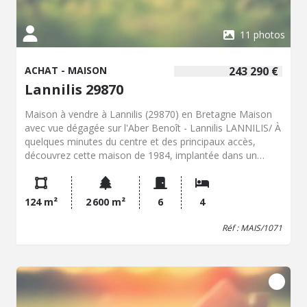
11 photos
ACHAT - MAISON
243 290 €
Lannilis 29870
Maison à vendre à Lannilis (29870) en Bretagne Maison
avec vue dégagée sur l'Aber Benoît - Lannilis LANNILIS/ À
quelques minutes du centre et des principaux accès,
découvrez cette maison de 1984, implantée dans un
environnement calme et verdoyant, sur un beau terrain
d'environ 2 600 m². Bénéficiant d'une vue dégagée sur
l'Aber Benoît et d'un cadre campagne tout en restant
124 m²
2 600 m²
6
4
proche des commodités de Lannilis, cette propriété offre
un beau potentiel pour une famille à la recherche
Réf : MAIS/1071
d'espace et de tranquillité. La maison se compose au rez-
de-chaussée d'une agréable véranda d'environ 23 m², un
séjour-salon avec cheminée équipée d'un insert, ainsi que
d'une cuisine aménagée et équipée. Une chambre avec
salle d'eau privative complète ce niveau, offrant la
possibilité d'une vie de plain-pied. Un WC est également