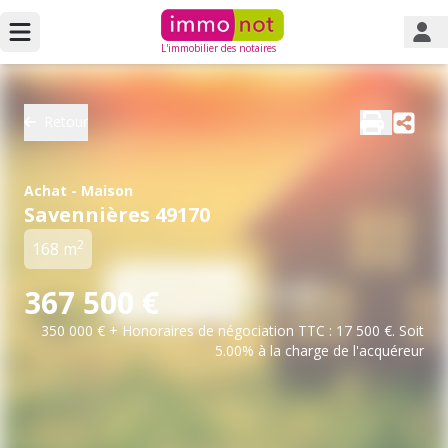
L'immobilier des notaires
Retour
Achat - Maison
Savennières 49170
2
168 m
367 500 €
350 000 € + Honoraires de négociation TTC : 17 500 €. Soit
5.00% à la charge de l'acquéreur