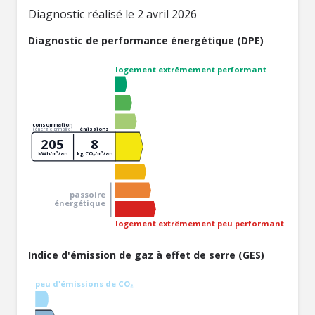
Diagnostic réalisé le 2 avril 2026
Diagnostic de performance énergétique (DPE)
logement extrêmement performant
consommation
émissions
(énergie primaire)
205
8
kWh/m²/an
kg CO₂/m²/an
passoire
énergétique
logement extrêmement peu performant
Indice d'émission de gaz à effet de serre (GES)
peu d'émissions de CO₂