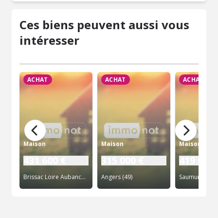
Ces biens peuvent aussi vous
intéresser
ACHAT
ACHAT
ACHAT
Maison
Maison
Maison
431 600 €
315 000 €
419 000 
Brissac Loire Aubance (49)
Angers (49)
Saumur (49)