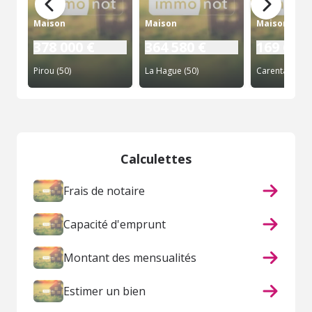
Maison
Maison
Maison
378 000 €
364 580 €
169 600 
Pirou (50)
La Hague (50)
Calculettes
Frais de notaire
Capacité d'emprunt
Montant des mensualités
Estimer un bien