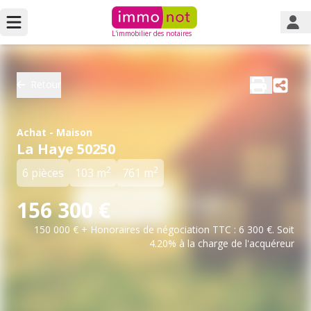
L'immobilier des notaires
Retour
Achat - Maison
La Haye 50250
2
2
6 pièces
103 m
761 m
156 300 €
150 000 € + Honoraires de négociation TTC : 6 300 €. Soit
4.20% à la charge de l'acquéreur