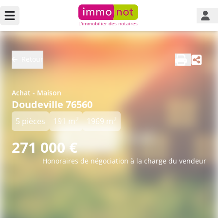
L'immobilier des notaires
Retour
Achat - Maison
Doudeville 76560
2
2
5 pièces
191 m
1969 m
271 000 €
Honoraires de négociation à la charge du vendeur