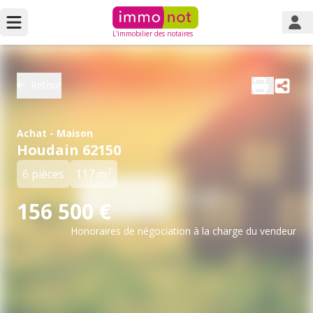
L'immobilier des notaires
Retour
Achat - Maison
Houdain 62150
2
6 pièces
117 m
156 500 €
Honoraires de négociation à la charge du vendeur