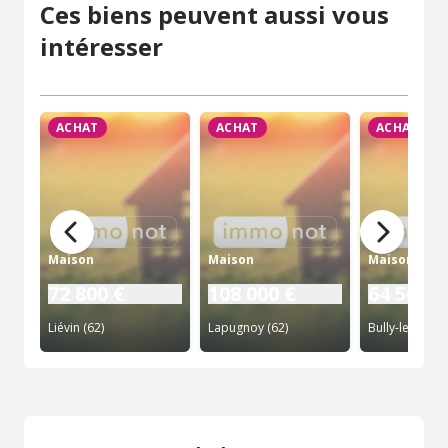
Ces biens peuvent aussi vous
intéresser
ACHAT
ACHAT
ACHAT
Maison
Maison
Maison
72 800 €
108 000 €
64 500 €
Liévin (62)
Lapugnoy (62)
Bully-les-Mine