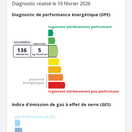
Diagnostic réalisé le 10 février 2026
Diagnostic de performance énergétique (DPE)
logement extrêmement performant
consommation
émissions
(énergie primaire)
136
5
kWh/m²/an
kg CO₂/m²/an
passoire
énergétique
logement extrêmement peu performant
Indice d'émission de gaz à effet de serre (GES)
peu d'émissions de CO₂