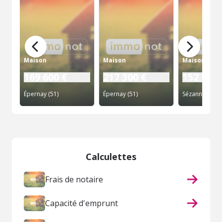
Maison
Maison
Maison
169 600 €
217 300 €
152 975 
Épernay (51)
Épernay (51)
Sézanne (51)
Calculettes
Frais de notaire
Capacité d'emprunt