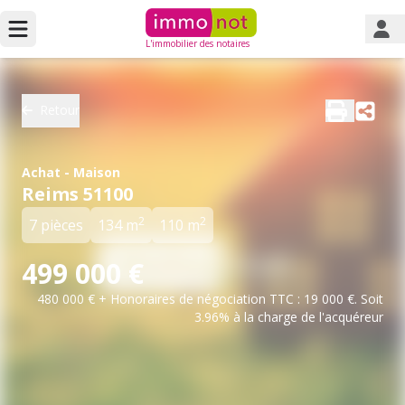
L'immobilier des notaires
Retour
Achat - Maison
Reims 51100
2
2
7 pièces
134 m
110 m
499 000 €
480 000 € + Honoraires de négociation TTC : 19 000 €. Soit
3.96% à la charge de l'acquéreur