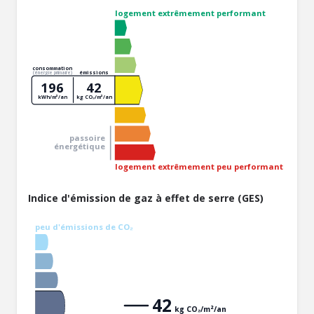
logement extrêmement performant
consommation
émissions
(énergie primaire)
196
42
kWh/m²/an
kg CO₂/m²/an
passoire
énergétique
logement extrêmement peu performant
Indice d'émission de gaz à effet de serre (GES)
peu d'émissions de CO₂
42
kg CO₂/m²/an