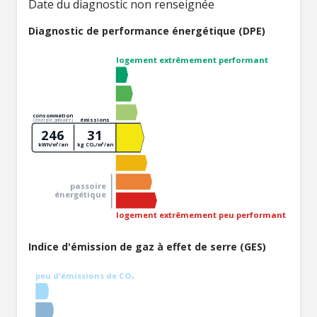
Date du diagnostic non renseignée
Diagnostic de performance énergétique (DPE)
logement extrêmement performant
consommation
émissions
(énergie primaire)
246
31
kWh/m²/an
kg CO₂/m²/an
passoire
énergétique
logement extrêmement peu performant
Indice d'émission de gaz à effet de serre (GES)
peu d'émissions de CO₂