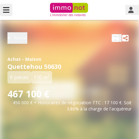
L'immobilier des notaires
Retour
Achat - Maison
Quettehou 50630
2
6 pièces
110 m
467 100 €
450 000 € + Honoraires de négociation TTC : 17 100 €. Soit
3.80% à la charge de l'acquéreur