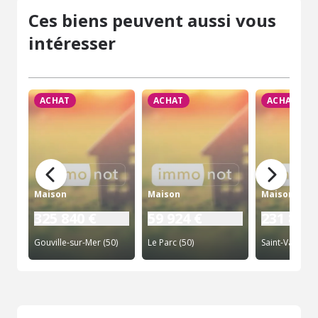
Ces biens peuvent aussi vous
intéresser
ACHAT
ACHAT
ACHAT
Maison
Maison
Maison
325 840 €
59 924 €
231 800 
Gouville-sur-Mer (50)
Le Parc (50)