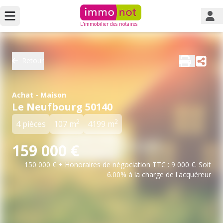
L'immobilier des notaires
Retour
Achat - Maison
Le Neufbourg 50140
2
2
4 pièces
107 m
4199 m
159 000 €
150 000 € + Honoraires de négociation TTC : 9 000 €. Soit
6.00% à la charge de l'acquéreur