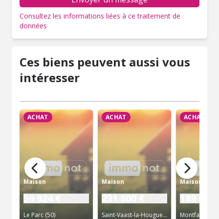
Consultez les informations liées à ce traitement de
données
Ces biens peuvent aussi vous
intéresser
ACHAT
ACHAT
ACHAT
Maison
Maison
Maison
59 924 €
231 800 €
189 000 
Le Parc (50)
Saint-Vaast-la-Hougue (50)
Montfarville (