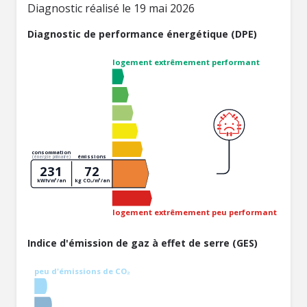
Diagnostic réalisé le 19 mai 2026
Diagnostic de performance énergétique (DPE)
logement extrêmement performant
consommation
émissions
(énergie primaire)
231
72
kWh/m²/an
kg CO₂/m²/an
logement extrêmement peu performant
Indice d'émission de gaz à effet de serre (GES)
peu d'émissions de CO₂