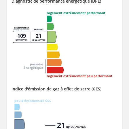
Diagnostic de performance énergétique (DPE)
logement extrêmement performant
consommation
émissions
(énergie primaire)
109
21
kWh/m²/an
kg CO₂/m²/an
passoire
énergétique
logement extrêmement peu performant
Indice d'émission de gaz à effet de serre (GES)
peu d'émissions de CO₂
21
kg CO₂/m²/an