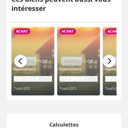
intéresser
ACHAT
ACHAT
ACHAT
Appartement
Appartement
Appartement
109 725 €
115 880 €
277 600 
Tours (37)
Tours (37)
Tours (37)
Calculettes