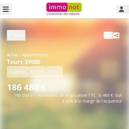
L'immobilier des notaires
Retour
Achat - Appartement
Tours 37000
2
2
3 pièces
63 m
15 m
186 480 €
180 000 € + Honoraires de négociation TTC : 6 480 €. Soit
3.60% à la charge de l'acquéreur