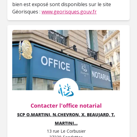
bien est exposé sont disponibles sur le site
Géorisques :
www.georisques.gouv.fr
Contacter l'office notarial
SCP O.MARTINI, N.CHEVRON, X. BEAUJARD, T.
MARTINI...
13 rue Le Corbusier