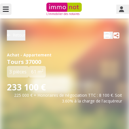
L'immobilier des notaires
Retour
Achat - Appartement
Tours 37000
2
3 pièces
61 m
233 100 €
225 000 € + Honoraires de négociation TTC : 8 100 €. Soit
3.60% à la charge de l'acquéreur