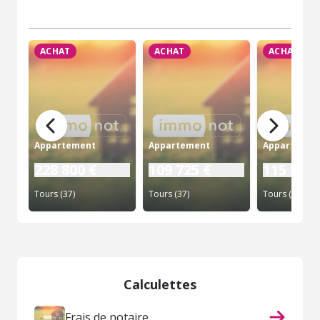
ACHAT
ACHAT
ACHAT
Appartement
Appartement
Appartemen
228 800 €
109 725 €
115 880 
Tours (37)
Tours (37)
Tours (37)
Calculettes
Frais de notaire