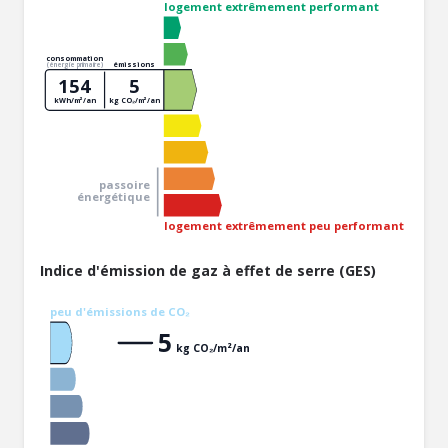
logement extrêmement performant
consommation
émissions
(énergie primaire)
154
5
kWh/m²/an
kg CO₂/m²/an
passoire
énergétique
logement extrêmement peu performant
Indice d'émission de gaz à effet de serre (GES)
peu d'émissions de CO₂
5
kg CO₂/m²/an