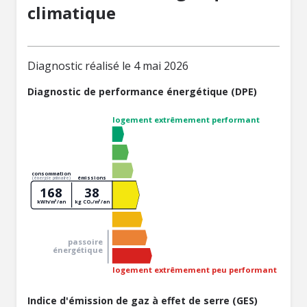
climatique
Diagnostic réalisé le 4 mai 2026
Diagnostic de performance énergétique (DPE)
logement extrêmement performant
consommation
émissions
(énergie primaire)
168
38
kWh/m²/an
kg CO₂/m²/an
passoire
énergétique
logement extrêmement peu performant
Indice d'émission de gaz à effet de serre (GES)