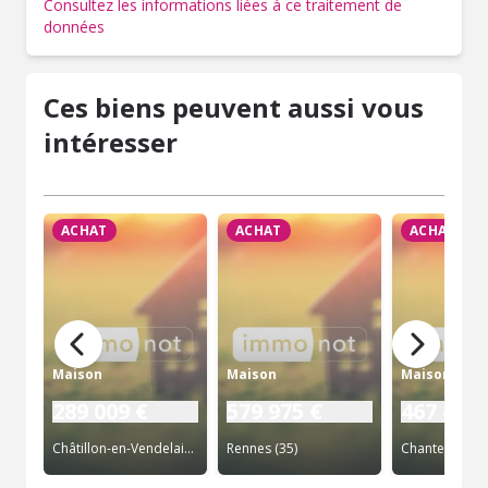
Consultez les informations liées à ce traitement de
données
Ces biens peuvent aussi vous
intéresser
ACHAT
ACHAT
ACHAT
Maison
Maison
Maison
289 009 €
579 975 €
467 400 
Châtillon-en-Vendelais (35)
Rennes (35)
Chantepie (35