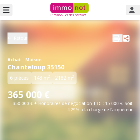
L'immobilier des notaires
Retour
Achat - Maison
Chanteloup 35150
2
2
6 pièces
148 m
2182 m
365 000 €
350 000 € + Honoraires de négociation TTC : 15 000 €. Soit
4.29% à la charge de l'acquéreur