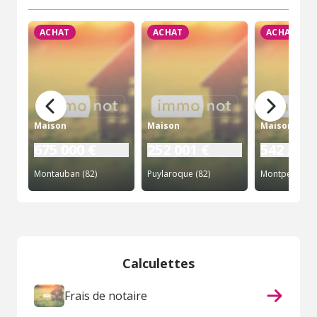
ACHAT
ACHAT
ACHAT
Maison
Maison
Maison
675 000 €
252 001 €
542 320 
Montauban (82)
Puylaroque (82)
Calculettes
Frais de notaire