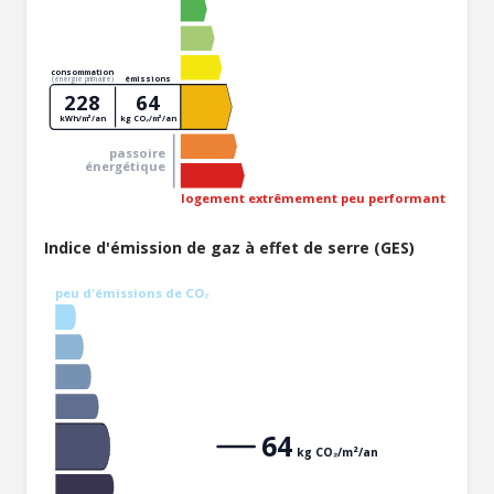
consommation
émissions
(énergie primaire)
228
64
kWh/m²/an
kg CO₂/m²/an
passoire
énergétique
logement extrêmement peu performant
Indice d'émission de gaz à effet de serre (GES)
peu d'émissions de CO₂
64
kg CO₂/m²/an