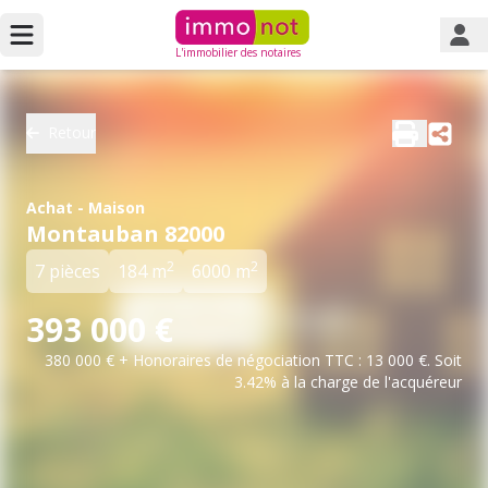
L'immobilier des notaires
Retour
Achat - Maison
Montauban 82000
2
2
7 pièces
184 m
6000 m
393 000 €
380 000 € + Honoraires de négociation TTC : 13 000 €. Soit
3.42% à la charge de l'acquéreur