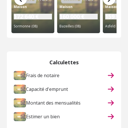
Maison
Maison
Maison
172 640 €
160 000 €
159 900 
Sormonne (08)
Bazeilles (08)
Asfeld (08)
Calculettes
Frais de notaire
Capacité d'emprunt
Montant des mensualités
Estimer un bien