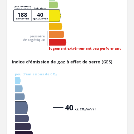
consommation
émissions
(énergie primaire)
188
40
kWh/m²/an
kg CO₂/m²/an
passoire
énergétique
logement extrêmement peu performant
Indice d'émission de gaz à effet de serre (GES)
peu d'émissions de CO₂
40
kg CO₂/m²/an