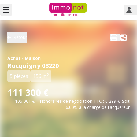
L'immobilier des notaires
Retour
Achat - Maison
Rocquigny 08220
2
5 pièces
156 m
111 300 €
105 001 € + Honoraires de négociation TTC : 6 299 €. Soit
6.00% à la charge de l'acquéreur