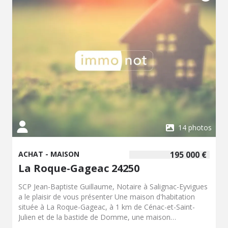
plain-pied, une salle d'eau avec douche et un WC
indépendant, tandis que le dernier niveau à l'étage dessert
deux autres chambres, une salle de bain et un WC. Côté
technique, le bien est raccordé au tout-à-l'égout, dispose
de menuiseries en double vitrage PVC sur la partie basse
(l'étage restant en simple vitrage) et profite d'un système
de chauffage central performant grâce à une chaudière
au gaz de ville remplacée en 2023, l'ensemble nécessitant
quelques travaux de rafraîchissement pour révéler tout
son potentiel, et nous vous invitons à prendre contact
avec notre étude pour tout complément d'information et
pour organiser une visite.
14 photos
ACHAT - MAISON
195 000 €
La Roque-Gageac 24250
SCP Jean-Baptiste Guillaume, Notaire à Salignac-Eyvigues
a le plaisir de vous présenter Une maison d'habitation
située à La Roque-Gageac, à 1 km de Cénac-et-Saint-
Julien et de la bastide de Domme, une maison
d'habitation traditionnelle construite en 1970 d'une