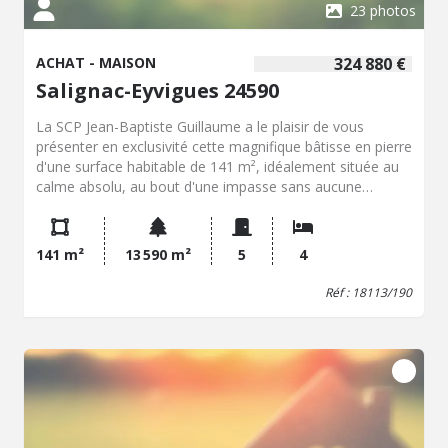
23 photos
ACHAT - MAISON
324 880 €
Salignac-Eyvigues 24590
La SCP Jean-Baptiste Guillaume a le plaisir de vous
présenter en exclusivité cette magnifique bâtisse en pierre
d'une surface habitable de 141 m², idéalement située au
calme absolu, au bout d'une impasse sans aucune
nuisance, et bénéficiant d'une vue totalement dégagée
sur la vallée. Implantée sur un superbe terrain d'un seul
tenant de 1,35 hectare comprenant un verger et des
141 m²
13 590 m²
5
4
chênes truffiers, la propriété dispose également d'un
cabanon indépendant de 40 m² au sol sur dalle béton et
Réf : 18113/190
alimenté en électricité, parfait pour un usage d'atelier ou
de stockage. Située à seulement quelques minutes en
voiture du centre de Salignac-Eyvigues, de ses
commerces et commodités, et à 20 minutes de Sarlat-la-
Canéda, cette demeure se prête idéalement à un projet
de résidence secondaire ou familiale. L'intérieur s'articule
au rez-de-chaussée autour d'une entrée avec
dégagement desservant une buanderie avec WC, une