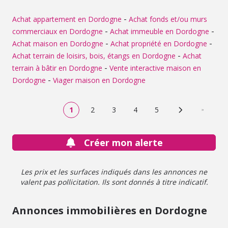
supplémentaire à usage de dressing, d'un espace
véranda, ainsi que d'une grande salle d'eau avec douche
-
Achat appartement en Dordogne
Achat fonds et/ou murs
et baignoire. À l'extérieur, la propriété dispose de deux
-
-
commerciaux en Dordogne
Achat immeuble en Dordogne
entrées goudronnées, d'un barbecue en pierre et d'une
-
-
Achat maison en Dordogne
Achat propriété en Dordogne
piscine à débordement avec jacuzzi (à remettre en état).
-
Achat terrain de loisirs, bois, étangs en Dordogne
Achat
Le bien bénéficie également d'un grand sous-sol total
comprenant un studio indépendant aménagé (idéal pour
-
terrain à bâtir en Dordogne
Vente interactive maison en
recevoir), une véritable cave à vin, une chaufferie ainsi
-
Dordogne
Viager maison en Dordogne
que le local technique de la piscine. Une opportunité
alliant calme absolu et commodités. Taxe foncière : 2 339
EUR. Nous vous invitons à prendre contact avec notre
1
2
3
4
5
Page suivante
Dernière
étude pour tout complément d'information et pour
organiser une visite.
Créer mon alerte
Les prix et les surfaces indiqués dans les annonces ne
valent pas pollicitation. Ils sont donnés à titre indicatif.
Annonces immobilières en Dordogne