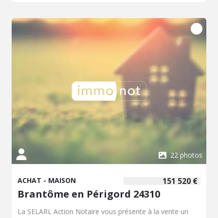
salle de bain. L'étage comprend un palier de dégagement
offrant un vide sur le séjour et pouvant faire office de
bureau ou bibliothèque, deux chambres dont une
disposant de sa propre salle d'eau, ainsi qu'un WC
indépendant. Les extérieurs disposent d'une véranda de
jardin et d'une piscine de 6x12 mètres à remettre en
route. Ce bien, situé dans un environnement calme à
proximité des sites touristiques, est proposé à la vente
par notre office ; pour tout renseignement
complémentaire ou pour l'organisation d'une visite, merci
de contacter notre étude.
22 photos
ACHAT - MAISON
151 520 €
Brantôme en Périgord 24310
La SELARL Action Notaire vous présente à la vente un