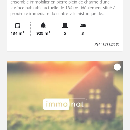
ensemble immobilier en pierre plein de charme d'une
surface habitable actuelle de 134 m², idéalement situé à
proximité immédiate du centre-ville historique de
Brantôme et de toutes ses commodités, offrant un
excellent potentiel pour un investisseur après quelques
travaux de rénovation. Cet ensemble se compose de
134 m²
929 m²
5
3
deux logements distincts de plain-pied, à commencer par
une première maison d'habitation qui s'articule autour
Réf : 18113/181
d'un grand salon et salle à manger rendu chaleureux
grâce à sa cheminée, d'une cuisine indépendante, d'une
chambre, d'un WC et d'une salle de bain. Le second
logement, assimilable à un appartement de type T2
également de plain-pied, comprend une pièce de vie
faisant office de salon et salle à manger, ainsi qu'une
chambre avec sa salle d'eau privative profitant d'un retour
sur la terrasse arrière et d'une petite cour privative, le tout
complété par une cave attenante à cet appartement. À
l'étage, bénéficiant d'un accès totalement indépendant,
se trouvent une grande pièce mansardée mettant en
valeur une magnifique charpente en chêne apparente
ainsi qu'un grand grenier qui pourrait être aménagé afin
de créer une surface habitable supplémentaire ou un
troisième logement autonome. L'ensemble est implanté