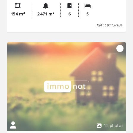
surface habitable de 125 m², implantée sur un terrain plat
de 2 476 m². Ce bien bénéficie d'une double exposition
154 m²
2 471 m²
6
5
Est et Ouest ainsi que d'un sous-sol total d'environ 80 m²
pouvant être conservé en l'état ou aménagé selon les
Réf : 18113/184
besoins. L'intérieur comprend une cuisine, un salon-salle à
manger, cinq chambres, deux salles d'eau, deux WC et
une buanderie. Le système de chauffage est assuré par
une pompe à chaleur et complété par une climatisation.
Des travaux de rafraîchissement sont à prévoir pour
optimiser le potentiel de cette maison, qui bénéficie d'un
emplacement recherché à proximité immédiate des
commerces, écoles et commodités de la vallée de la
Dordogne. Pour tout renseignement complémentaire ou
pour l'organisation d'une visite, merci de contacter notre
étude.
15 photos