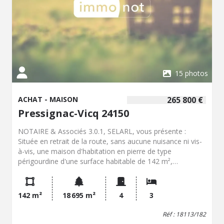
contact avec notre étude pour tout complément
d'information et pour organiser une visite.
15 photos
ACHAT - MAISON
265 800 €
Pressignac-Vicq 24150
NOTAIRE & Associés 3.0.1, SELARL, vous présente :
Située en retrait de la route, sans aucune nuisance ni vis-
à-vis, une maison d'habitation en pierre de type
périgourdine d'une surface habitable de 142 m²,
implantée sur un terrain boisé de 1,8 hectare. Accessible
par un long chemin privatif, la maison est édifiée sur un
sous-sol intégral comprenant un garage pour un véhicule,
142 m²
18 695 m²
4
3
une buanderie et un espace atelier. Le rez-de-jardin se
compose d'une cuisine séparée, d'un bureau, d'un salon-
Réf : 18113/182
salle à manger avec poêle à bois, d'une chambre et d'une