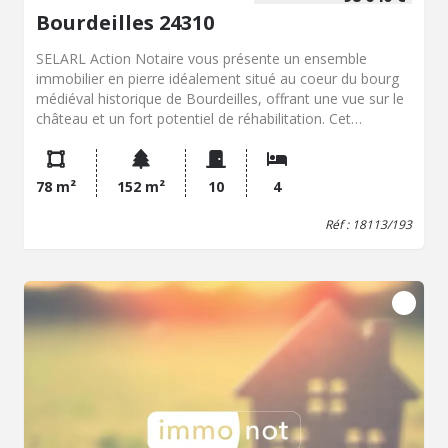
Bourdeilles 24310
SELARL Action Notaire vous présente un ensemble
immobilier en pierre idéalement situé au coeur du bourg
médiéval historique de Bourdeilles, offrant une vue sur le
château et un fort potentiel de réhabilitation. Cet
ensemble réunit deux maisons anciennes de village à
usage d'habitation, une grange en pierre de taille et un
agréable jardin d'environ 39 m² entièrement clos de murs
78 m²
152 m²
10
4
avec un petit abri en bois, constituant une opportunité
idéale pour un investisseur ou un projet de gîte de
Réf : 18113/193
charme. La première maison, d'une surface habitable
d'environ 75 m², dispose en rez-de-chaussée d'un espace
de vie avec cuisine aménagée et séjour avec vue sur le
château, et à l'étage de deux chambres et d'une salle
d'eau, le tout sur un sous-sol complet parfait pour le
stockage technique. La seconde maison, d'environ 35 m²
habitables répartis sur trois niveaux, offre une
configuration de caractère avec une pièce de vie au rez-
de-chaussée, une chambre avec salle d'eau bénéficiant
d'une vue dégagée sur les monuments à l'étage, et des
combles aménagés. Pour compléter ce bien, la grange de