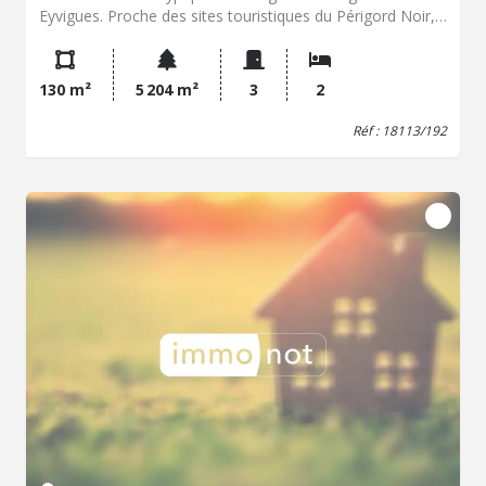
Eyvigues. Proche des sites touristiques du Périgord Noir,
la propriété bénéficie d'un environnement calme, sans vis-
à-vis ni nuisance. D'une surface habitable d'environ 130
m², elle est implantée sur un terrain plat et d'un seul
130 m²
5 204 m²
3
2
tenant de plus de 5 000 m², offrant la possibilité
d'aménager une piscine. Le rez-de-chaussée comprend
Réf : 18113/192
une entrée, une pièce de vie avec poêle à bois, une
cuisine semi-ouverte, ainsi qu'un grand dégagement
pouvant faire office de salon secondaire ou de chambre.
Ce niveau dispose également d'une chambre de plain-
pied, d'une salle d'eau, d'un WC et d'une buanderie. La
partie technique comprend un local avec chaudière à gaz
et un ancien fournil à restaurer. À l'étage, l'intégralité des
combles est aménageable, offrant des possibilités
d'agrandissement. Des travaux de rénovation totale sont
à prévoir. Ce bien présente un potentiel important de
valorisation dans un cadre préservé. Pour tout
renseignement complémentaire, consultation du dossier
technique ou pour organiser une visite, nous vous
invitons à contacter l'étude.