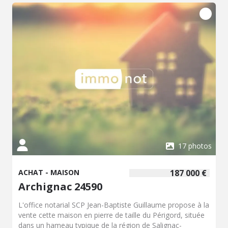
coin cuisine également, et coin buanderie (évacuation
machine à laver) avec un évier sur meuble bas. A l'arrière
de la maison, une terrasse couverte sur plancher bois de
18 m² environ. Sur le côté droite de la maison, un carport
de 18 m² sur chape. Jardin avec jolie vue sur la campagne
environnante, avec un abri jardin en bois de 9 m².
17 photos
ACHAT - MAISON
187 000 €
Archignac 24590
L'office notarial SCP Jean-Baptiste Guillaume propose à la
vente cette maison en pierre de taille du Périgord, située
dans un hameau typique de la région de Salignac-