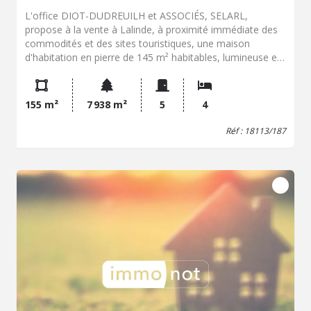
L'office DIOT-DUDREUILH et ASSOCIÉS, SELARL,
propose à la vente à Lalinde, à proximité immédiate des
commodités et des sites touristiques, une maison
d'habitation en pierre de 145 m² habitables, lumineuse et
fonctionnelle, édifiée sur un sous-sol complet et
implantée sur une parcelle de terrain en pente de 7 800
m² offrant une vue dominante et dégagée sur la ville,
155 m²
7 938 m²
5
4
sans aucun vis-à-vis ni nuisance. L'espace de vie principal,
situé au-dessus du sous-sol, comprend un grand salon-
Réf : 18113/187
salle à manger s'ouvrant sur un balcon avec une vue
panoramique, une cuisine séparée, une salle de bains et
un WC, tandis que le dernier niveau distribue trois
chambres, une salle d'eau et un second WC. Le rez-de-
jardin bénéficie d'un sous-sol intégral permettant
d'entreposer plusieurs véhicules à moteur avec un coin
atelier, une buanderie, une chaufferie et, en extrémité, un
petit appartement indépendant aménagé de façon
fonctionnelle. Cette construction cossue dispose d'un
gros oeuvre en parfait état, ne nécessite aucun travail de
structure mais requiert des travaux de rafraîchissement
global ainsi que la modernisation de son système de
chauffage, le tout étant associé à un assainissement