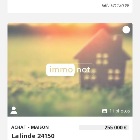
Le rez-de-jardin de plain-pied comprend un logement
Réf : 18113/188
indépendant avec un grand dégagement (espace jacuzzi),
une chambre, une salle d'eau, deux caves et une
chaufferie. L'étage, accessible par l'intérieur ou par un
escalier extérieur, dessert un salon-salle à manger, une
cuisine indépendante, trois chambres, une salle de bains,
un cellier et un WC. Le dernier niveau dispose d'un grenier
aménageable de 130 m². À l'extérieur se trouvent une
grande terrasse et une piscine à rénover. Des travaux de
rafraîchissement global sont à prévoir. Contactez notre
étude pour toute information complémentaire ou pour
organiser une visite.
11 photos
ACHAT - MAISON
255 000 €
Lalinde 24150