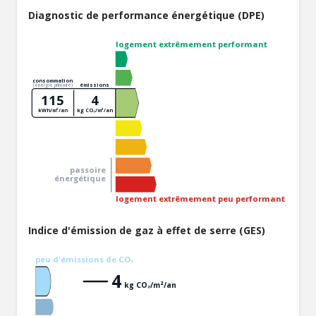
Diagnostic de performance énergétique (DPE)
logement extrêmement performant
consommation
émissions
(énergie primaire)
115
4
kWh/m²/an
kg CO₂/m²/an
passoire
énergétique
logement extrêmement peu performant
Indice d'émission de gaz à effet de serre (GES)
peu d'émissions de CO₂
4
kg CO₂/m²/an