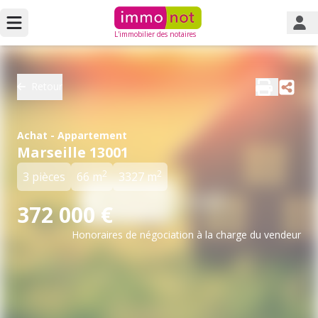
L'immobilier des notaires
Retour
Achat - Appartement
Marseille 13001
2
2
3 pièces
66 m
3327 m
372 000 €
Honoraires de négociation à la charge du vendeur