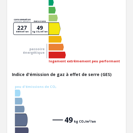
consommation
émissions
(énergie primaire)
227
49
kWh/m²/an
kg CO₂/m²/an
passoire
énergétique
logement extrêmement peu performant
Indice d'émission de gaz à effet de serre (GES)
peu d'émissions de CO₂
49
kg CO₂/m²/an