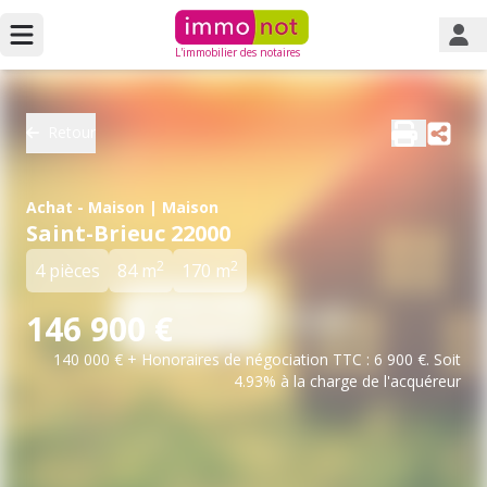
L'immobilier des notaires
Retour
Achat - Maison | Maison
Saint-Brieuc 22000
2
2
4 pièces
84 m
170 m
146 900 €
140 000 € + Honoraires de négociation TTC : 6 900 €. Soit
4.93% à la charge de l'acquéreur