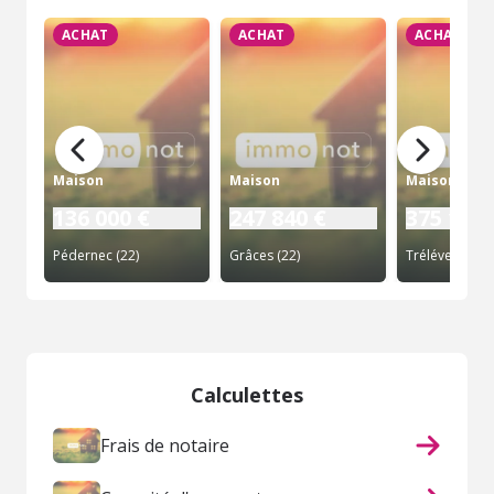
ACHAT
ACHAT
ACHAT
Maison
Maison
Maison
136 000 €
247 840 €
375 120 
Pédernec (22)
Grâces (22)
Trélévern (22)
Calculettes
Frais de notaire