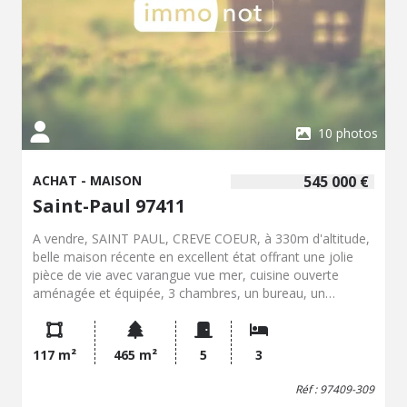
10 photos
ACHAT - MAISON
545 000 €
Saint-Paul 97411
A vendre, SAINT PAUL, CREVE COEUR, à 330m d'altitude,
belle maison récente en excellent état offrant une jolie
pièce de vie avec varangue vue mer, cuisine ouverte
aménagée et équipée, 3 chambres, un bureau, un
dressing, une salle d'eau, wc et buanderie. Possibilités
d'aménager tout un sous sol. Grande cour avec plusieurs
places de stationnement et terrain clos. Contactez le
117 m²
465 m²
5
3
service Négociation-Expertise immobilière par mail à
nego@notavenir.notaires.fr
pour plus de renseignements
Réf : 97409-309
et organiser une visite. “Les informations sur les risques