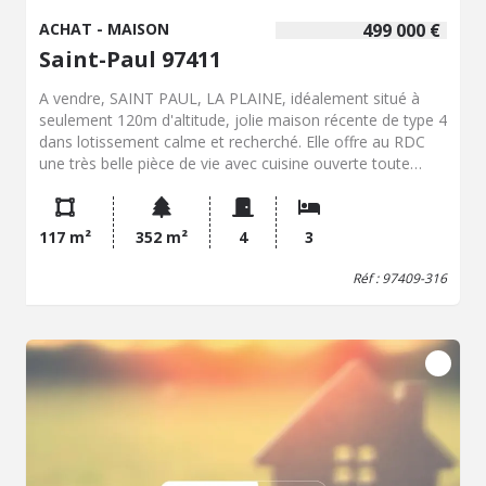
ACHAT - MAISON
499 000 €
Saint-Paul 97411
A vendre, SAINT PAUL, LA PLAINE, idéalement situé à
seulement 120m d'altitude, jolie maison récente de type 4
dans lotissement calme et recherché. Elle offre au RDC
une très belle pièce de vie avec cuisine ouverte toute
équipée donnant sur varangue, un cellier/buanderie, une
chambre avec salle d'eau et un wc. A l'étage 2 chambres
très spacieuses, une salle de bains avec wc. Le tout sur
117 m²
352 m²
4
3
un terrain clos de 350m² avec place de parking. A voir très
rapidement ! Contactez le service Négociation-Expertise
Réf : 97409-316
immobilière par mail à
nego@notavenir.notaires.fr
pour
plus de renseignements et organiser une visite. “Les
informations sur les risques auxquels ce bien est exposé
sont disponibles sur le site Géorisques
http://www.georisques.gouv.fr”.