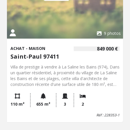
9 photos
ACHAT - MAISON
849 000 €
Saint-Paul 97411
Villa de prestige à vendre à La Saline les Bains (974), Dans
un quartier résidentiel, à proximité du village de La Saline
les Bains et de ses plages, cette villa d'architecte de
construction récente d'une surface utile de 180 m², est
construite sur une parcelle de terrain de 655 m², se
situant en bordure d'une petite ravine, sans vis-à-vis
possible, avec une large vue mer et sur les montagnes de
110 m²
655 m²
3
2
l'Ouest. Cette villa traversante de plain-pied lumineuse de
type F3 Bis propose des belles hauteurs sous plafonds et
Réf : 228353-1
de beaux volumes avec des matériaux nobles (travertin,
parquet, chêne, béton ciré…). Cette maison a été pensée