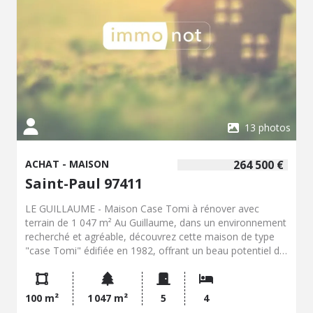
surface habitable avec les surfaces annexes font plus de
300 m² avec possibilité d'agrandissement en aménageant
les combles. Sur la parcelle de terrain se trouvent
également : - Une piscine de 7 x 3 mètres - Un garage
fermé avec double entrée pouvant accueillant 2 véhicules,
des motos et des rangements Pour visiter ce bien, vous
pouvez contacter notre Service Négociation au 0262 94
78 53.
13 photos
ACHAT - MAISON
264 500 €
Saint-Paul 97411
LE GUILLAUME - Maison Case Tomi à rénover avec
terrain de 1 047 m² Au Guillaume, dans un environnement
recherché et agréable, découvrez cette maison de type
"case Tomi" édifiée en 1982, offrant un beau potentiel de
rénovation et de valorisation. D'une surface habitable de
92,10 m², la maison se compose de 5 pièces principales,
dont 4 chambres d'environ 9,60 m² chacune. Elle dispose
100 m²
1 047 m²
5
4
également d'une varangue extérieure, véritable