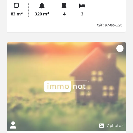
comprend une pièce de vie de 33 m², trois chambres,
deux salles d'eau et deux WC. La terrasse de 15 m²,
83 m²
320 m²
4
3
accessible dans la continuité du séjour, prolonge
agréablement l'espace de vie. L'appartement dispose
Réf : 97409-326
également d'un stationnement privatif et d'un ascenseur,
apportant un confort supplémentaire au quotidien. Le
bien est présenté en état neuf et dans une construction
récente. Sous réserve de l'éligibilité effective du dossier, le
bien peut être susceptible d'entrer dans certains
dispositifs d'aide à l'acquisition, tels que le prêt à taux
zéro ou un crédit d'impôt, selon les conditions
applicables. Les informations sur les risques auxquels ce
bien est exposé sont disponibles sur le site Géorisques :
www.georisques.gouv.fr.
7 photos