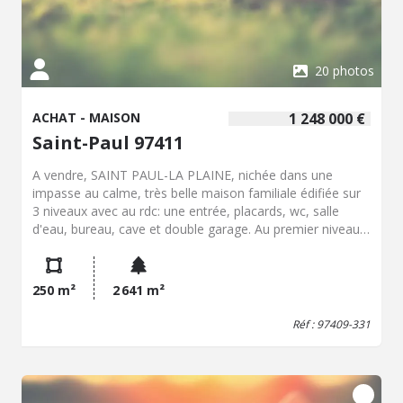
20 photos
ACHAT - MAISON
1 248 000 €
Saint-Paul 97411
A vendre, SAINT PAUL-LA PLAINE, nichée dans une
impasse au calme, très belle maison familiale édifiée sur
3 niveaux avec au rdc: une entrée, placards, wc, salle
d'eau, bureau, cave et double garage. Au premier niveau:
varangue, double salon/séjour, cuisine ouverte aménagée
et équipée, 3 chambres, salle d'eau, wc. Au second
niveau, une superbe pièce en open space pouvant être
250 m²
2 641 m²
aménagé en chambre, bureau, salle de jeux... Piscine,
cour avec stationnements, le tout sur un terrain clos et
Réf : 97409-331
arboré de plus de 2600m² divisible et constructible. Un
bien rare qui constitue une opportunité unique à cet
emplacement. Contactez sans tarder le service
Négociation-Expertise immobilière par mail à