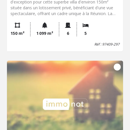
d'exception pour cette superbe villa d'environ 150m²
située dans un lotissement privé, bénéficiant d'une vue
spectaculaire, offrant un cadre unique à la Réunion. La
villa, parfaitement entretenue, propose de plain pied une
jolie pièce de vie donnant sur varangue, une cuisine
aménagée et équipée, un cellier, trois chambres, une salle
150 m²
1 099 m²
6
5
de bains et une salle d'eau avec wc. A l'étage, deux autres
chambres avec une salle d'eau/wc. Côté extérieur, elle
Réf : 97409-297
dispose d'un jardin entièrement clos et subtilement
arboré, agrémenté d'un kiosque équipé d'un barbecue et
d'une très belle piscine dotée d'une douche et d'un wc.
Enfin, un double garage indépendant de 35m² est à votre
disposition ainsi que plusieurs places de parking pouvant
accueillir jusqu'à sept véhicules ! Un coup de coeur
évident. Contactez M. Damien Le Clézio, Négociateur-
Expert immobilier au +262693100934 pour plus de
renseignements et organiser une visite. “Les informations
sur les risques auxquels ce bien est exposé sont
disponibles sur le site Géorisques
http://www.georisques.gouv.fr”.