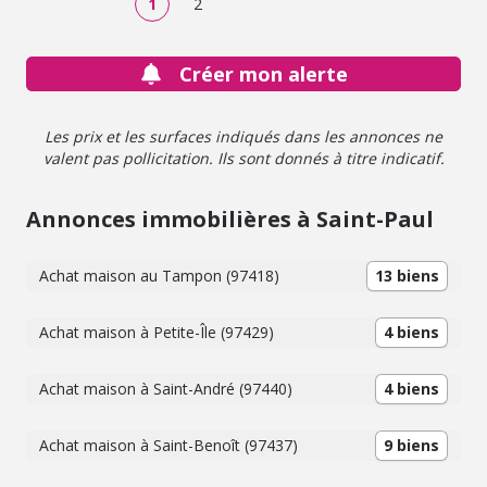
1
2
Géorisques http://www.georisques.gouv.fr”.
Créer mon alerte
Les prix et les surfaces indiqués dans les annonces ne
valent pas pollicitation. Ils sont donnés à titre indicatif.
Annonces immobilières à Saint-Paul
Achat maison au Tampon (97418)
13 biens
Achat maison à Petite-Île (97429)
4 biens
Achat maison à Saint-André (97440)
4 biens
Achat maison à Saint-Benoît (97437)
9 biens