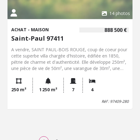
14 photos
ACHAT - MAISON
888 500 €
Saint-Paul 97411
A vendre, SAINT PAUL-BOIS ROUGE, coup de coeur pour
cette superbe villa chargée d'histoire, édifiée en 1850,
pétrie de charme et d'authenticité. Elle développe 250m²,
une pièce de vie de 50m², une varangue de 30m², une
cuisine équipée avec goût et matériaux de qualité, 4
grandes chambres, une salle de bains avec wc, une salle
d'eau, un wc. Une dépendance attenante de plus de 30m²
250 m²
1 250 m²
7
4
pouvant s'aménager facilement en un appartement de
deux pièces. Places de stationnements dans la cour, le
Réf : 97409-280
tout sur un très beau jardin arboré de plus de 1200m². Un
bien rare et unique, à visiter sans tarder ! Contactez M.
Damien Le Clézio, Négociateur-Expert immobilier au
+262693100934 pour plus de renseignements et
organiser une visite. “Les informations sur les risques
auxquels ce bien est exposé sont disponibles sur le site