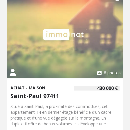
nego@notavenir.notaires.fr
pour plus de renseignements
et organiser une visite. “Les informations sur les risques
auxquels ce bien est exposé sont disponibles sur le site
Géorisques http://www.georisques.gouv.fr”.
8 photos
ACHAT - MAISON
430 000 €
Saint-Paul 97411
Situé à Saint-Paul, à proximité des commodités, cet
appartement T4 en dernier étage bénéficie d'un cadre
pratique et d'une vue dégagée sur la montagne. En
duplex, il offre de beaux volumes et développe une
surface habitable d'environ 83 m². L'agencement