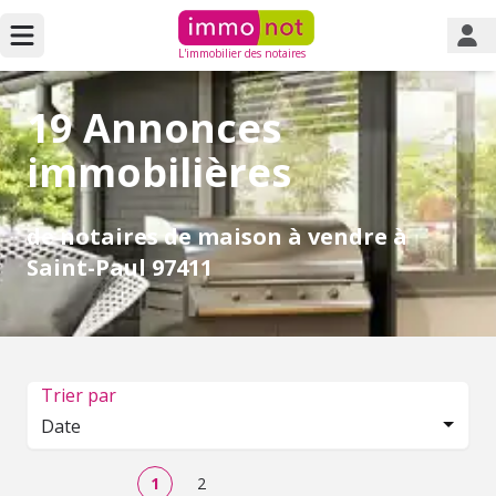
L'immobilier des notaires
19 Annonces
immobilières
de notaires de maison à vendre à
Saint-Paul 97411
Trier par
Date
1
2