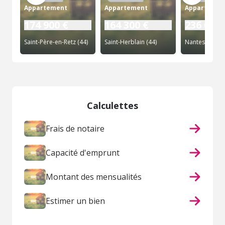
Appartement
Appartement
Appartemen
174 900 €
164 300 €
236 600 
Saint-Père-en-Retz (44)
Saint-Herblain (44)
Nantes (44)
Calculettes
Frais de notaire
Capacité d'emprunt
Montant des mensualités
Estimer un bien