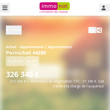
L'immobilier des notaires
Retour
Achat - Appartement | Appartement
Pornichet 44380
2
3 pièces
66 m
326 340 €
315 000 € + Honoraires de négociation TTC : 11 340 €. Soit
3.60% à la charge de l'acquéreur