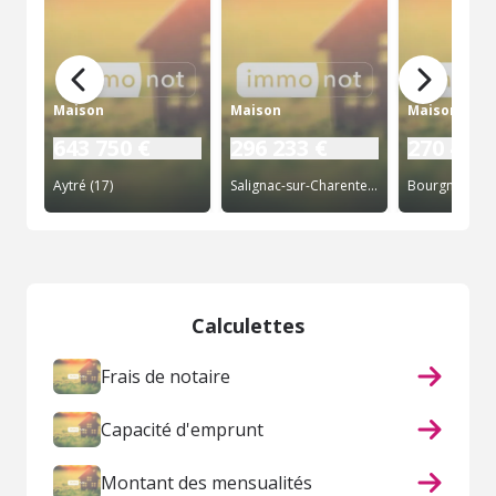
Maison
Maison
Maison
643 750 €
296 233 €
270 400 
Aytré (17)
Salignac-sur-Charente (17)
Bourgneuf (17
Calculettes
Frais de notaire
Capacité d'emprunt
Montant des mensualités