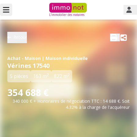
L'immobilier des notaires
Retour
Achat - Maison | Maison individuelle
Vérines 17540
2
2
5 pièces
163 m
822 m
354 688 €
340 000 € + Honoraires de négociation TTC : 14 688 €. Soit
4.32% à la charge de l'acquéreur