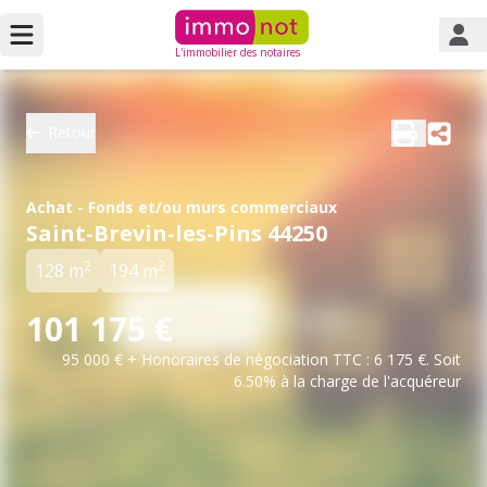
L'immobilier des notaires
Retour
Achat - Fonds et/ou murs commerciaux
Saint-Brevin-les-Pins 44250
2
2
128 m
194 m
101 175 €
95 000 € + Honoraires de négociation TTC : 6 175 €. Soit
6.50% à la charge de l'acquéreur