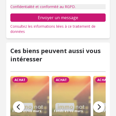
Confidentialité et conformité au RGPD.
Envoyer un message
Consultez les informations liées à ce traitement de
données
Ces biens peuvent aussi vous
intéresser
ACHAT
ACHAT
ACHAT
Fonds et/ou murs
Fonds et/ou murs
Fonds et/ou