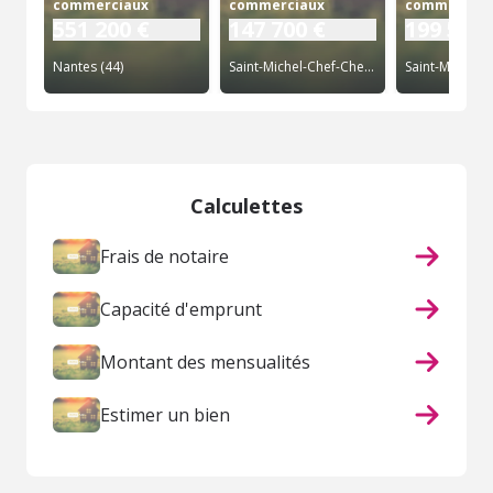
commerciaux
commerciaux
commerciau
551 200 €
147 700 €
199 500 
Nantes (44)
Saint-Michel-Chef-Chef (44)
Calculettes
Frais de notaire
Capacité d'emprunt
Montant des mensualités
Estimer un bien