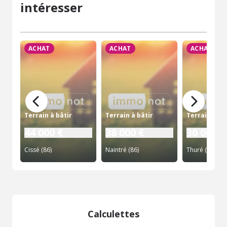
intéresser
ACHAT
ACHAT
ACHAT
Terrain à bâtir
Terrain à bâtir
Terrain à bâ
44 000 €
38 000 €
30 000 €
Cissé (86)
Naintré (86)
Thuré (86)
Calculettes