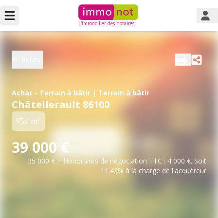
L'immobilier des notaires
Retour
Achat - Terrain à bâtir | Terrain à bâtir
Châtellerault 86100
2
954 m
39 000 €
35 000 € + Honoraires de négociation TTC : 4 000 €. Soit
11.43% à la charge de l'acquéreur