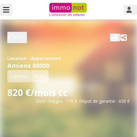
L'immobilier des notaires
Retour
Location - Appartement
Amiens 80000
2
3 pièces
69 m
820 €/mois cc
Dont charges : 170 €. Dépot de garantie : 650 €