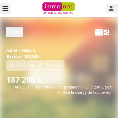
L'immobilier des notaires
Retour
Achat - Maison
Roisel 80240
2
2
7 pièces
168 m
1180 m
187 200 €
180 000 € + Honoraires de négociation TTC : 7 200 €. Soit
4.00% à la charge de l'acquéreur