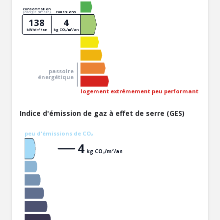
consommation
émissions
(énergie primaire)
138
4
kWh/m²/an
kg CO₂/m²/an
passoire
énergétique
logement extrêmement peu performant
Indice d'émission de gaz à effet de serre (GES)
peu d'émissions de CO₂
4
kg CO₂/m²/an