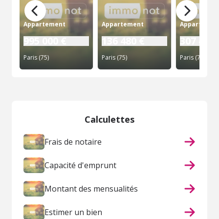
Appartement
Appartement
Appartemen
995 000 €
136 480 €
307 420 
Paris (75)
Paris (75)
Paris (75)
Calculettes
Frais de notaire
Capacité d'emprunt
Montant des mensualités
Estimer un bien