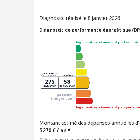
Diagnostic réalisé le 8 janvier 2026
Diagnostic de performance énergétique (DP
logement extrêmement performant
consommation
émissions
(énergie primaire)
276
58
kWh/m²/an
kg CO₂/m²/an
passoire
énergétique
logement extrêmement peu perform
Montant estimé des dépenses annuelles d'
5 270 € / an *
* Prix moyen des énergies indexées sur les ann