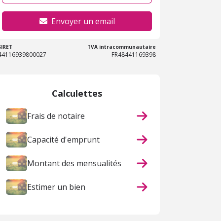
Envoyer un email
SIRET
TVA intracommunautaire
44116939800027
FR48441169398
Calculettes
Frais de notaire
Capacité d'emprunt
Montant des mensualités
Estimer un bien