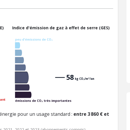
E)
Indice d'émission de gaz à effet de serre (GES)
peu d'émissions de CO₂
58
kg CO₂/m²/an
ant
émissions de CO₂ très importantes
énergie pour un usage standard :
entre 3 860 € et
ées 2021, 2022 et 2023 (abonnements compris)