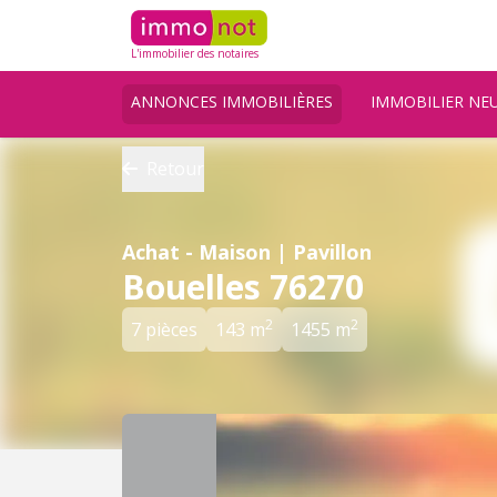
L'immobilier des notaires
ANNONCES IMMOBILIÈRES
IMMOBILIER NE
Retour
Achat - Maison | Pavillon
Bouelles 76270
2
2
7 pièces
143 m
1455 m