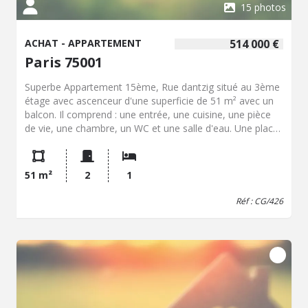
DPE : Classe E (259kwH/m²/an) / GES : Classe B
15 photos
(10kgCO²/m²/an) Quartier très recherché à cheval entre
Trocadéro, La Muette et Passy. Tout à pied et à
ACHAT - APPARTEMENT
514 000 €
proximité immédiate : Commerces, Métros, bonnes
écoles, lieux de culture et Berges de Seine. À visiter sans
Paris 75001
tarder ! Les informations sur les risques auxquels ce bien
est exposé sont disponibles sur le site Géorisques.
Superbe Appartement 15ème, Rue dantzig situé au 3ème
étage avec ascenceur d'une superficie de 51 m² avec un
balcon. Il comprend : une entrée, une cuisine, une pièce
de vie, une chambre, un WC et une salle d'eau. Une place
de parking une cave A voir absolument !!
51 m²
2
1
Réf : CG/426