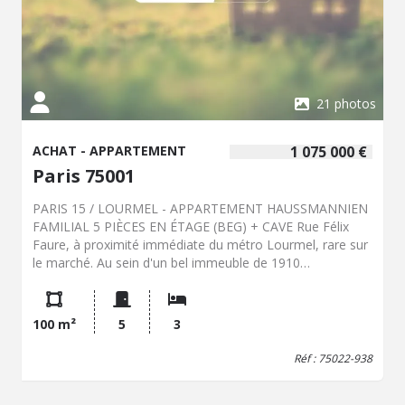
deux emplacements de stationnement en sous-sol (boxs)
pour 55.000 € HAI . Appartement idéal pour une famille, à
proximité immédiate des commerces et des transports
(métro ligne 13 – Plaisance et ligne 4, Bus lignes 62, 58 et
59). DPE : C (168) GES : C (26) Copropriété de 796 lots
Charges trimestrielles : 1300 € Les informations sur les
21 photos
risques auxquels ce bien est exposé sont disponibles sur
le site Géorisques : http://www.georisques.gouv.fr.
ACHAT - APPARTEMENT
1 075 000 €
Paris 75001
PARIS 15 / LOURMEL - APPARTEMENT HAUSSMANNIEN
FAMILIAL 5 PIÈCES EN ÉTAGE (BEG) + CAVE Rue Félix
Faure, à proximité immédiate du métro Lourmel, rare sur
le marché. Au sein d'un bel immeuble de 1910
parfaitement entretenu. Un appartement familial d'angle,
traversant, de 5 pièces principales de 100,82m² habitables
(99,34m² loi Carrez) au 3ème étage par ascenseur.
100 m²
5
3
Lumineux et en bon état, il est composé d'une galerie
d'entrée avec rangements, double-séjour (33m²), 3
Réf : 75022-938
chambres -dont 4ème possible- (12,5m², 14,8m² &
15,6m²), cuisine indépendante, WC séparés, buanderie et