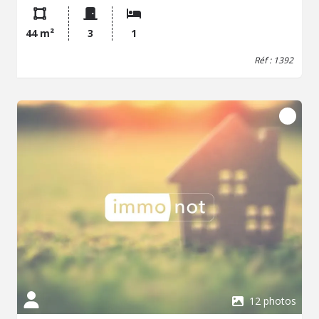
bains (meuble vasque et baignoire) et des toilettes
séparés. Chauffage collectif au sol au gaz. Loué 750 EUR
44 m²
3
1
+ 100 EUR de provisions pour charges. Service de
gardiennage. Travaux de rafraichissement et de remises
Réf : 1392
aux normes à prévoir.
12 photos