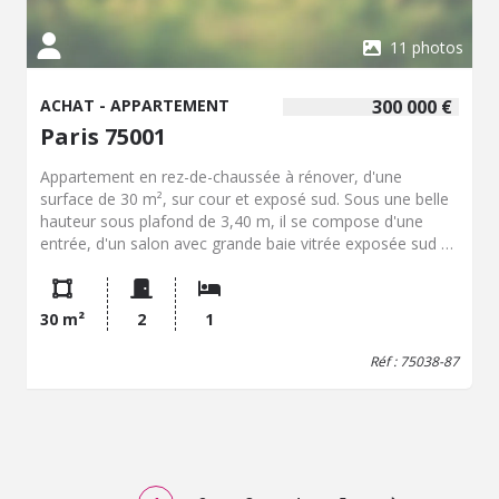
11 photos
ACHAT - APPARTEMENT
300 000 €
Paris 75001
Appartement en rez-de-chaussée à rénover, d'une
surface de 30 m², sur cour et exposé sud. Sous une belle
hauteur sous plafond de 3,40 m, il se compose d'une
entrée, d'un salon avec grande baie vitrée exposée sud et
point d'eau. Un escalier dessert la partie basse,
bénéficiant d'une hauteur sous plafond de 2,55 m,
comprenant une cuisine avec fenêtre, une chambre avec
30 m²
2
1
fenêtre donnant sur une courette, un dégagement et une
salle de bains. Un espace de stockage attenant la SDB de
Réf : 75038-87
19 m² ainsi qu'une cave complètent ce bien. Charges
annuelles : 520 € Taxe foncière : 664 € Non soumis au
DPE en l'absence de système de chauffage. Transports à
proximité immédiate : métro Chemin Vert ligne 8,
Bréguet-Sabin ligne 5, Bastille.