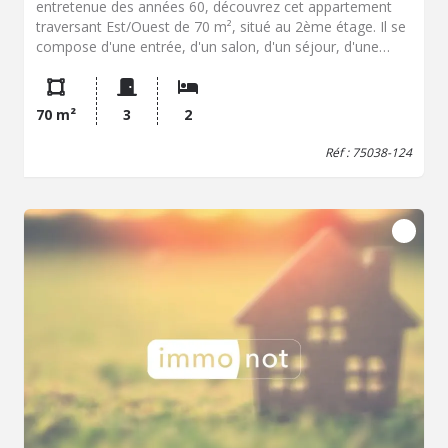
entretenue des années 60, découvrez cet appartement
traversant Est/Ouest de 70 m², situé au 2ème étage. Il se
compose d'une entrée, d'un salon, d'un séjour, d'une
cuisine ouverte équipée, d'une salle de bains avec
douche, d'un WC indépendant, ainsi que d'une chambre
avec possibilité d'en créer une seconde.(voir plan) Une
70 m²
3
2
cave complète ce bien. Charges : 253 €/mois (chauffage
collectif inclus) Gardien Fenêtres double vitrage PVC +
Réf : 75038-124
Électricité conforme À proximité immédiate de la Coulée
verte, à 600 m de la station Bel-Air (ligne 6) et proche du
tramway Montempoivre (T3a).