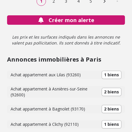
1
2
3
4
5
Page suivante
Dernière
Créer mon alerte
Les prix et les surfaces indiqués dans les annonces ne
valent pas pollicitation. Ils sont donnés à titre indicatif.
Annonces immobilières à Paris
Achat appartement aux Lilas (93260)
1 biens
Achat appartement à Asnières-sur-Seine
2 biens
(92600)
Achat appartement à Bagnolet (93170)
2 biens
Achat appartement à Clichy (92110)
1 biens