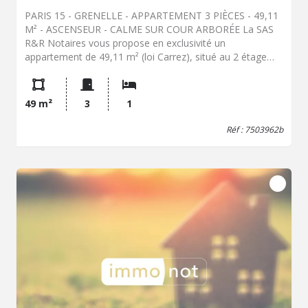
PARIS 15 - GRENELLE - APPARTEMENT 3 PIÈCES - 49,11
M² - ASCENSEUR - CALME SUR COUR ARBORÉE La SAS
R&R Notaires vous propose en exclusivité un
appartement de 49,11 m² (loi Carrez), situé au 2 étage
avec ascenseur d'un immeuble bien entretenu et sécurisé,
à quelques pas du Champ-de-Mars. Entièrement orienté
sur une cour arborée, ce bien bénéficie d'un
49 m²
3
1
environnement particulièrement calme, tout en profitant
d'un emplacement recherché, au coeur du quartier de
Réf : 7503962b
Grenelle, à proximité immédiate des commerces, des
établissements scolaires, des transports en commun et
des nombreux services qui participent à la qualité de vie
de ce secteur du 15 arrondissement. L'appartement
séduit par son agencement fonctionnel, sa luminosité
grâce à son exposition sud-ouest, ainsi que par les
éléments anciens qu'il a conservés. La distribution des
pièces offre également des possibilités d'évolution,
permettant notamment la création d'une seconde
chambre, sous réserve des aménagements nécessaires. Il
se compose d'une entrée desservant un double séjour
exposé sud-ouest, d'une cuisine indépendante, d'une
chambre, d'une salle d'eau, de toilettes séparées ainsi