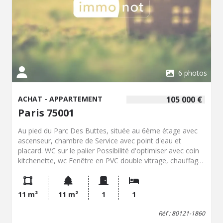
6 photos
ACHAT - APPARTEMENT
105 000 €
Paris 75001
Au pied du Parc Des Buttes, située au 6ème étage avec
ascenseur, chambre de Service avec point d'eau et
placard. WC sur le palier Possibilité d'optimiser avec coin
kitchenette, wc Fenêtre en PVC double vitrage, chauffage
électrique. Rafraîchissement à prévoir. Métro ligne 5
Laumière. Idéal investissement locatif.
11 m²
11 m²
1
1
Réf : 80121-1860