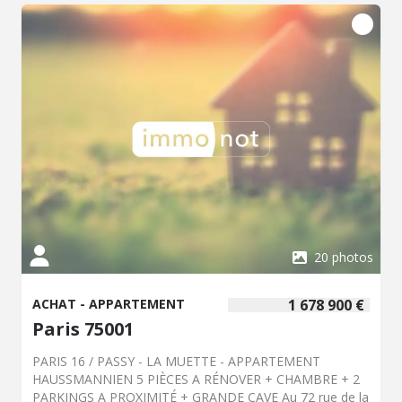
salle de bains. Nombreux rangements. Belle hauteur sous
plafond : 3,00m Charme de l'ancien préservé : Parquet
chêne, moulures. Double-exposition Est sur rue et Ouest
sur courette (isolée par ITE). Très calme. Cave au sous-
sol de l'immeuble. Chauffage collectif CPCU et eau
chaude individuelle électricité. Charges : 383€/mois - Taxe
Foncière : 2.169€/an DPE : Classe E (320kwH/m²/an) / GES
: Classe D (42kgCO²/m²/an) Quartier recherché. Tout à
proximité immédiate : Square Duranton, Métros
Boucicaut & Lourmel, Commerces de la Croix-Nivert +
Avenue Félix Faure, bonnes écoles. Cet appartement
attend sa nouvelle famille, à visiter sans tarder ! Les
informations sur les risques auxquels ce bien est exposé
sont disponibles sur le site Géorisques.
20 photos
ACHAT - APPARTEMENT
1 678 900 €
Paris 75001
PARIS 16 / PASSY - LA MUETTE - APPARTEMENT
HAUSSMANNIEN 5 PIÈCES A RÉNOVER + CHAMBRE + 2
PARKINGS A PROXIMITÉ + GRANDE CAVE Au 72 rue de la