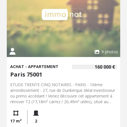
9 photos
ACHAT - APPARTEMENT
160 000 €
Paris 75001
ETUDE TRENTE CINQ NOTAIRES - PARIS - 10ème
arrondissement - 27, rue de Dunkerque Idéal investisseur
ou primo accédant ! Venez découvrir cet appartement à
rénover T2 (17,18m² carrez / 20,49m² utiles), situé au
6ème étage (avec ascenseur jusqu'au 5ème) d'une
copropriété de standing parfaitement tenu, au pied de la
gare du Nord et des commerces. Il se compose d'une
17 m²
2
première pièce à usage de séjour avec coin cuisine et