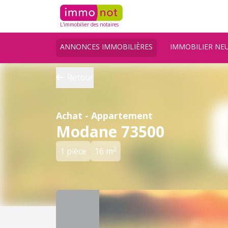
L'immobilier des notaires
ANNONCES IMMOBILIÈRES
IMMOBILIER NE
Retour
Achat - Appartement
Modane 73500
2
1 pièce
16 m