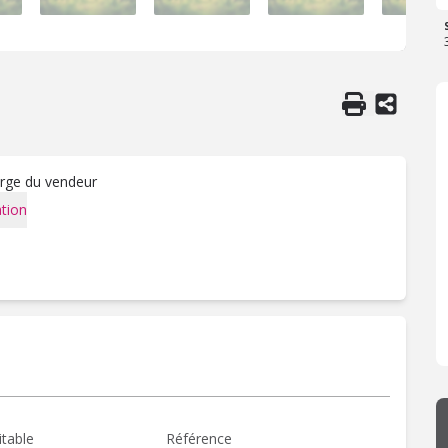
arge du vendeur
tion
itable
Référence