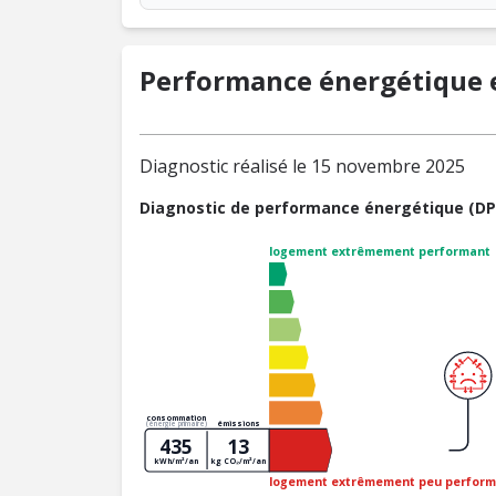
Performance énergétique e
Diagnostic réalisé le 15 novembre 2025
Diagnostic de performance énergétique (DP
logement extrêmement performant
consommation
émissions
(énergie primaire)
435
13
kWh/m²/an
kg CO₂/m²/an
logement extrêmement peu perform