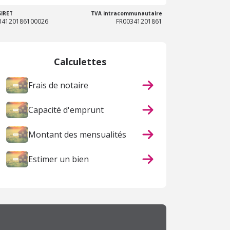
SIRET
TVA intracommunautaire
34120186100026
FR00341201861
Calculettes
Frais de notaire
Capacité d'emprunt
Montant des mensualités
Estimer un bien