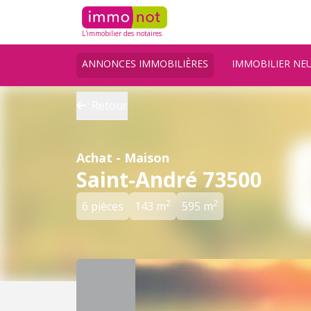
L'immobilier des notaires
ANNONCES IMMOBILIÈRES
IMMOBILIER NE
Retour
Achat - Maison
Saint-André 73500
2
2
6 pièces
143 m
595 m