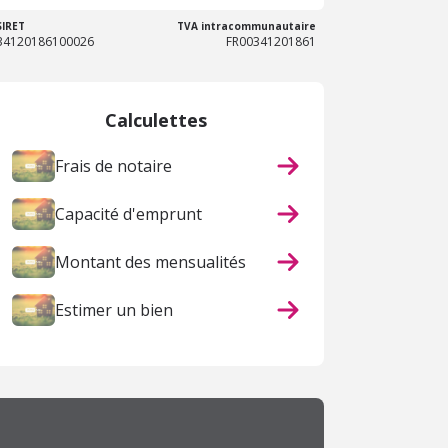
SIRET
TVA intracommunautaire
34120186100026
FR00341201861
Calculettes
Frais de notaire
Capacité d'emprunt
Montant des mensualités
Estimer un bien