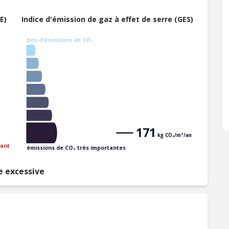
E)
Indice d'émission de gaz à effet de serre (GES)
peu d'émissions de CO₂
171
kg CO₂/m²/an
ant
émissions de CO₂ très importantes
 excessive