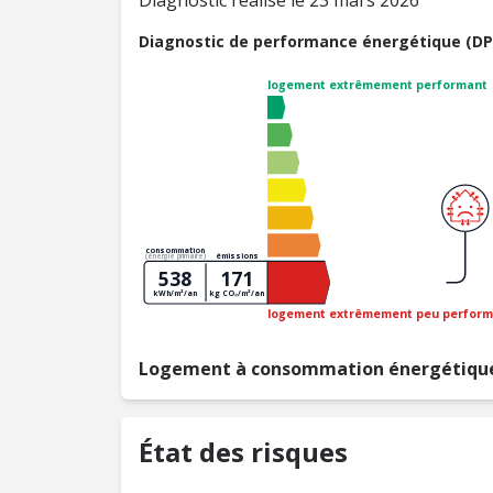
Diagnostic réalisé le 23 mars 2026
Diagnostic de performance énergétique (DP
logement extrêmement performant
consommation
émissions
(énergie primaire)
538
171
kWh/m²/an
kg CO₂/m²/an
logement extrêmement peu perform
Logement à consommation énergétique
État des risques