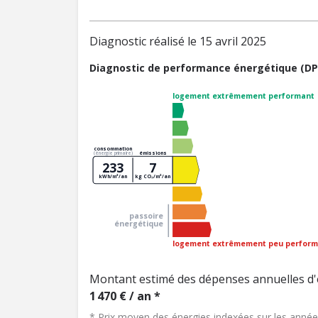
Diagnostic réalisé le 15 avril 2025
Diagnostic de performance énergétique (DP
logement extrêmement performant
consommation
émissions
(énergie primaire)
233
7
kWh/m²/an
kg CO₂/m²/an
passoire
énergétique
logement extrêmement peu perform
Montant estimé des dépenses annuelles d'
1 470 € / an *
* Prix moyen des énergies indexées sur les ann