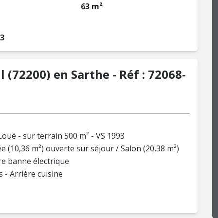
63 m²
93
 (72200) en Sarthe - Réf : 72068-
ué - sur terrain 500 m² - VS 1993
e (10,36 m²) ouverte sur séjour / Salon (20,38 m²)
re banne électrique
 - Arrière cuisine