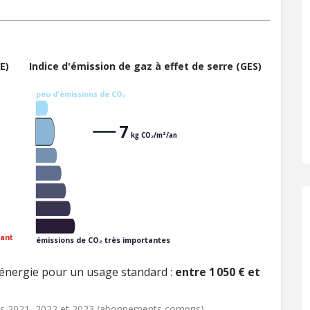
E)
Indice d'émission de gaz à effet de serre (GES)
peu d'émissions de CO₂
7
kg CO₂/m²/an
ant
émissions de CO₂ très importantes
énergie pour un usage standard :
entre 1 050 € et
ées 2021, 2022 et 2023 (abonnements compris)