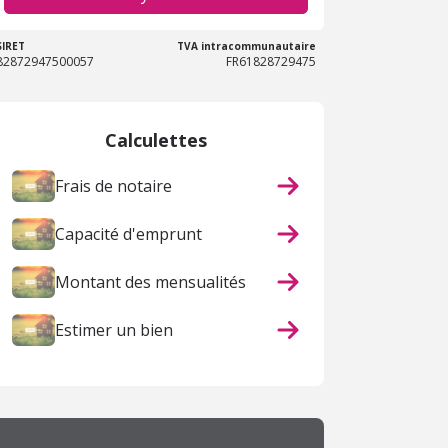
SIRET
TVA intracommunautaire
82872947500057
FR61828729475
Calculettes
Frais de notaire
Capacité d'emprunt
Montant des mensualités
Estimer un bien