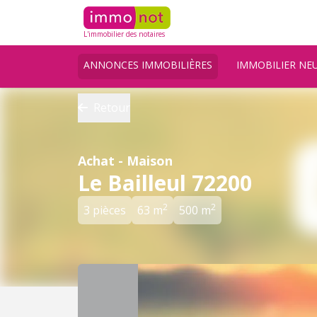
L'immobilier des notaires
ANNONCES IMMOBILIÈRES
IMMOBILIER NE
Retour
Achat - Maison
Le Bailleul 72200
2
2
3 pièces
63 m
500 m