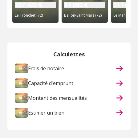
307 420 €
84 680 €
311 600 
Le Tronchet (72)
Ballon-Saint Mars (72)
Le Mans (72)
Calculettes
Frais de notaire
Capacité d'emprunt
Montant des mensualités
Estimer un bien