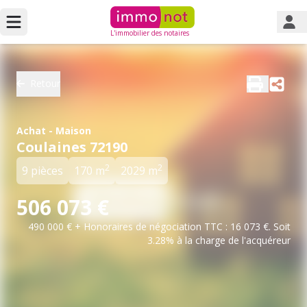
L'immobilier des notaires
Retour
Achat - Maison
Coulaines 72190
2
2
9 pièces
170 m
2029 m
506 073 €
490 000 € + Honoraires de négociation TTC : 16 073 €. Soit
3.28% à la charge de l'acquéreur