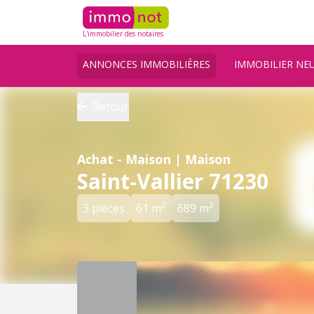
L'immobilier des notaires
ANNONCES IMMOBILIÈRES
IMMOBILIER NE
Retour
Achat - Maison | Maison
Saint-Vallier 71230
2
2
3 pièces
61 m
689 m