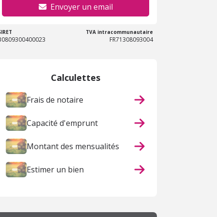
Envoyer un email
SIRET
TVA intracommunautaire
30809300400023
FR71308093004
Calculettes
Frais de notaire
Capacité d'emprunt
Montant des mensualités
Estimer un bien