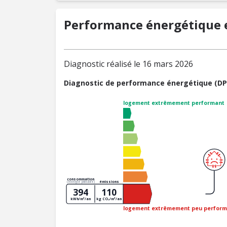
Performance énergétique e
Diagnostic réalisé le 16 mars 2026
Diagnostic de performance énergétique (DP
logement extrêmement performant
consommation
émissions
(énergie primaire)
394
110
kWh/m²/an
kg CO₂/m²/an
logement extrêmement peu perform