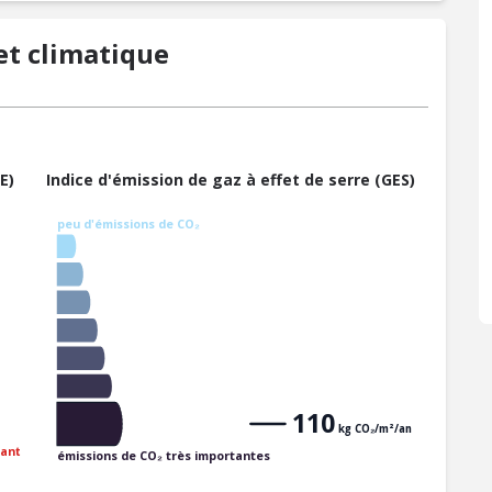
t climatique
E)
Indice d'émission de gaz à effet de serre (GES)
peu d'émissions de CO₂
110
kg CO₂/m²/an
ant
émissions de CO₂ très importantes