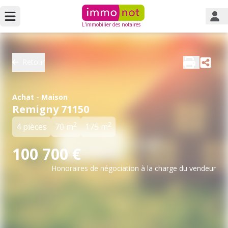
L'immobilier des notaires
Retour
Achat - Maison
Remigny 71150
2
2
4 pièces
70 m
175 m
100 700 €
Honoraires de négociation à la charge du vendeur