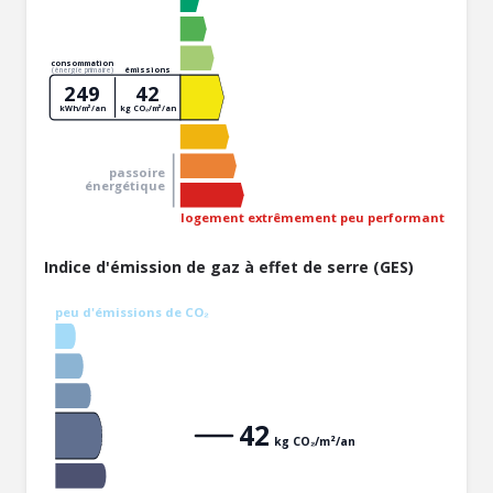
consommation
émissions
(énergie primaire)
249
42
kWh/m²/an
kg CO₂/m²/an
passoire
énergétique
logement extrêmement peu performant
Indice d'émission de gaz à effet de serre (GES)
peu d'émissions de CO₂
42
kg CO₂/m²/an