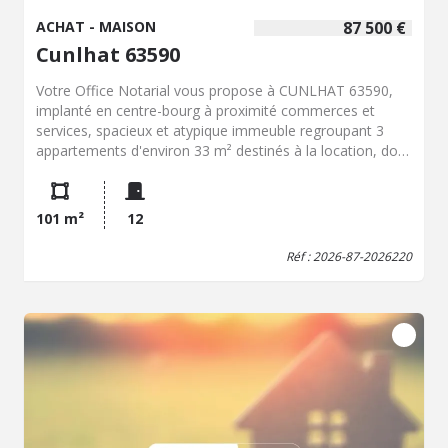
ACHAT - MAISON
87 500 €
Cunlhat 63590
Votre Office Notarial vous propose à CUNLHAT 63590,
implanté en centre-bourg à proximité commerces et
services, spacieux et atypique immeuble regroupant 3
appartements d'environ 33 m² destinés à la location, dont
un avec locataire en place. S'ajoute à cela, en rez de
chaussée, un plateau regroupant 2 pièces, dont une
cuisine déjà en place avec accès direct sur vaste cour de
101 m²
12
type patio, pouvant rapidement prétendre à la création
d'un nouveau logement. 2 pièces vacantes également au
Réf : 2026-87-2026220
1er étage n'attendent que réhabilitation. Ancien local
commercial. Compteurs individuels. Greniers
aménageables. Dépendances. Façade récente. Possibilité
également création vaste maison d'habitation. Beaucoup
de potentiel. Pour tous renseignements, contacter Sarah
HENNION.