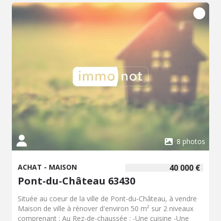
d'eau -WC Au 2ème étage : Grenier aménageable
d'environ 60 m² Points clés : -Toiture en partie en tuiles et
l'autre partie en fibrociment, non isolée- charpente
traditionnelle -Chauffage : Bois +radiateurs électrique -
Huisserie : Bois -double vitrage, volets bois -Taxe foncière
: 639 € Située dans un village vigneron aux portes de
Clermont-Ferrand, à visiter rapidement ! PRIX : 105 000 €
Honoraires de négociation inclus
8 photos
ACHAT - MAISON
40 000 €
Pont-du-Château 63430
Située au coeur de la ville de Pont-du-Château, à vendre
Maison de ville à rénover d'environ 50 m² sur 2 niveaux
comprenant : Au Rez-de-chaussée : -Une cuisine -Une