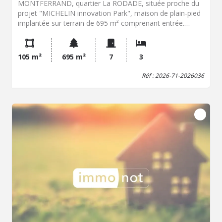
MONTFERRAND, quartier La RODADE, située proche du
projet "MICHELIN innovation Park", maison de plain-pied
implantée sur terrain de 695 m² comprenant entrée.
Salon-séjour avec accès direct sur jardin. Cuisine équipée
et aménagée. 3 chambres + une pièce pouvant faire
office de chambre supplémentaire, bureau ou autre. Salle
105 m²
695 m²
7
3
d'eau récente avec douche italienne. Menuiserie PVC.
Garage. Ateliers. Terrasse. Proximité écoles, commerces
Réf : 2026-71-2026036
et services. Pour tous renseignements, contacter Sarah
HENNION.