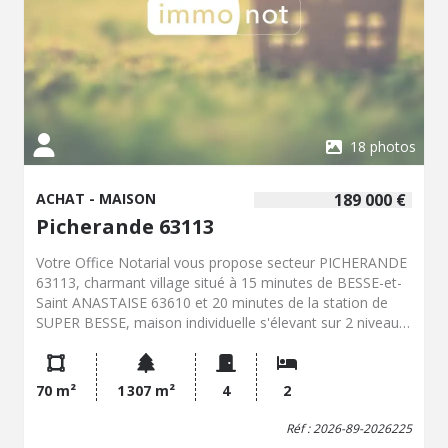
18 photos
ACHAT - MAISON
189 000 €
Picherande 63113
Votre Office Notarial vous propose secteur PICHERANDE
63113, charmant village situé à 15 minutes de BESSE-et-
Saint ANASTAISE 63610 et 20 minutes de la station de
SUPER BESSE, maison individuelle s'élevant sur 2 niveaux,
implantée en périphérie proche du centre bourg
comprenant pièce à vivre incorporant espace salon-
séjour + espace cuisine ouverte semi équipée et
70 m²
1 307 m²
4
2
aménagée. 2 chambres. Une salle de bain. Un vaste
grenier rapidement aménageable pouvant faire office de
Réf : 2026-89-2026225
chambres ou dortoir agrémente ce bien. Garage.