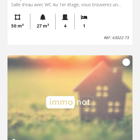
Salle d'eau avec WC Au 1er étage, vous trouverez un
séjour/salon d'environ 20 m². Au 2ème étage : -Un bureau
-Une chambre avec placard intégré. Points clés : -Maison
à rénover (réaménagement des espaces, électricité,
50 m²
27 m²
4
1
peintures, sols) -Toiture d'origine en fibrociment -
Huisserie : Double vitrage Bois -Chauffage : radiateurs
Réf : 63022-73
électrique Cet ensemble immobilier en centre-ville profite
d'une belle situation et représente une opportunité
intéressante pour les primo-accédants ou investisseurs.
PRIX : 40 000 € Honoraires de négociation inclus.