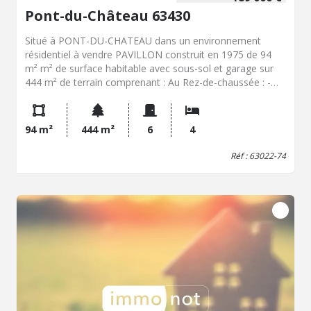
Pont-du-Château 63430
Situé à PONT-DU-CHATEAU dans un environnement
résidentiel à vendre PAVILLON construit en 1975 de 94
m² m² de surface habitable avec sous-sol et garage sur
444 m² de terrain comprenant : Au Rez-de-chaussée : -
Une entrée -Une Salle de séjour/salon de +25 m² -Une
Cuisine avec accès au jardin -Un WC -Un Garage avec
porte automatisée de 20 m² En sous-sol, vous trouverez
94 m²
444 m²
6
4
une grande cave de +44 m² Au 1er étage : -4 belles
chambres dont une de +20 m² -Une salle d'eau Points
Réf : 63022-74
clés : -La maison nécessite quelques travaux de
rénovation intérieur -Toiture d'origine isolée -Huisserie :
Survitrage bois- volets bois et électrique à l'étage -
Chauffage : Chaudière gaz à condensation LEBLANC 2018
Située à 5 minutes du centre-ville, des écoles dans un
lotissement, à visiter rapidement ! PRIX : 189 000 €
Honoraires de négociation inclus