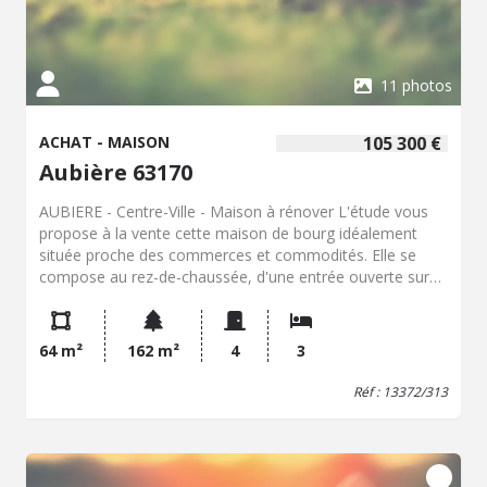
11 photos
ACHAT - MAISON
105 300 €
Aubière 63170
AUBIERE - Centre-Ville - Maison à rénover L'étude vous
propose à la vente cette maison de bourg idéalement
située proche des commerces et commodités. Elle se
compose au rez-de-chaussée, d'une entrée ouverte sur
un salon, une chambre, une cuisine et une salle de bain
comprenant des toilettes. Au premier niveau, un
dégagement mène à deux chambres dont l'une permet
64 m²
162 m²
4
3
l'accès à une pièce supplémentaire à l'étage. Au Sud de la
parcelle, un grand garage avec grenier permet l'accès à
Réf : 13372/313
une terrasse et un petit jardin plat. A noter que le garage
peut servir de stationnement à un deux roues mais pas
une voiture car l'accès ne le permet pas. Le chauffage,
assuré par une chaudière gaz, est à changer. L'ensemble