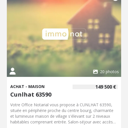
est à rénover. N'hésitez pas à nous contacter pour en
savoir plus sur cette opportunité et organiser une visite
au O7 44 84 68 11. L'office notarial se tient à votre
disposition pour répondre à toutes vos questions et vous
accompagner dans vos projets immobiliers et familiaux.
20 photos
ACHAT - MAISON
149 500 €
Cunlhat 63590
Votre Office Notarial vous propose à CUNLHAT 63590,
située en périphérie proche du centre bourg, charmante
et lumineuse maison de village s'élevant sur 2 niveaux
habitables comprenant entrée. Salon-séjour avec accès
direct sur terrasse et jardin. Cuisine équipée et aménagée.