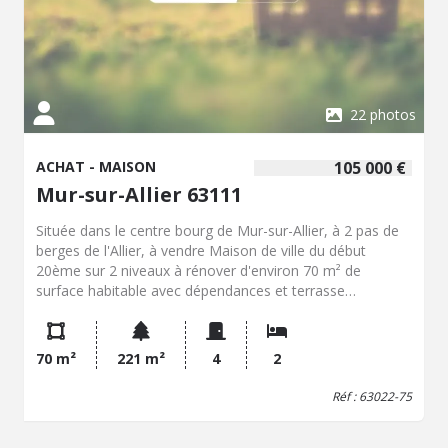
22 photos
ACHAT - MAISON
105 000 €
Mur-sur-Allier 63111
Située dans le centre bourg de Mur-sur-Allier, à 2 pas de
berges de l'Allier, à vendre Maison de ville du début
20ème sur 2 niveaux à rénover d'environ 70 m² de
surface habitable avec dépendances et terrasse
comprenant : Au Rez-de-chaussée : -Un dégagement avec
placard -Un grand garage en L (ancienne grange) de 132
m² avec buanderie et atelier -Un garage de 29.30 m² -Une
70 m²
221 m²
4
2
Cave Au 1er étage : -Une cuisine équipée de +17 m² avec
accès à une terrasse d'environ 10 m² -Un Séjour/salon de
Réf : 63022-75
+21 m² avec cheminée avec accès à la terrasse -2
Chambres dont une avec placard penderie -Une salle