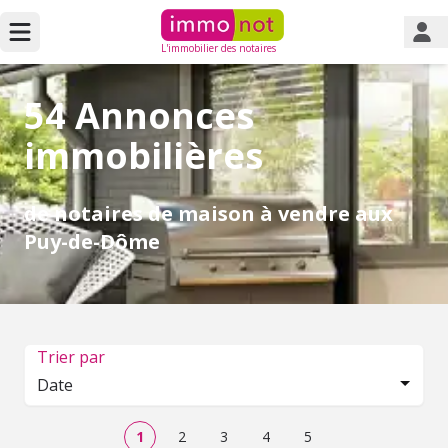
L'immobilier des notaires
54 Annonces
immobilières
de notaires de maison à vendre aux
Puy-de-Dôme
Trier par
Date
1
2
3
4
5