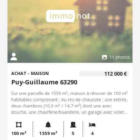
11 photos
ACHAT - MAISON
112 000 €
Puy-Guillaume 63290
Sur une parcelle de 1559 m², maison à rénover de 100 m²
habitables comprenant : Au rez-de-chaussée : une entrée,
deux chambres (10,9 m² / 14,7 m²) dont une avec
douche, une chaufferie/buanderie, un garage avec volet
roulant motorisé, A l’étage : un palier, une cuisine ouverte
(14 m²) sur un salon/séjour (22,2 m²), deux chambres
(11,5 m² / 15,3 m²), une salle de bains, WC séparés.
100 m²
1 559 m²
5
4
Chauffage central au fioul + poêle à bois. Combles isolés.