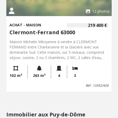
12 photos
ACHAT - MAISON
219 400 €
Clermont-Ferrand 63000
Maison Michelin Mitoyenne à vendre à CLERMONT
FERRAND entre Chanteranne et la Glacière avec vue
dominante Sud. Cette maison, sur 3 niveaux, comprend
séjour, cuisine, 2 ou 3 chambres, 2 WC, 2 salles d'eau,
Buanderie chaufferie, une cave, un grenier, un garage
pour une voiture et un abri de jardin en préfabriqué. Jardin
devant et derrière. Prix de vente 219 400 EUR dont
102 m²
263 m²
4
3
Honoraires de Négociation charges acquéreur inclus
3.98% du prix net vendeur. Les frais d'acte sont calculés
Réf : 13352/426
sur le net vendeur. Renseignements, visites Office
Notarial MONTAGNON 04.73.25.80.40 et/ou
07.69.47.35.08
Immobilier aux Puy-de-Dôme