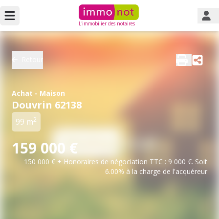
L'immobilier des notaires
Retour
Achat - Maison
Douvrin 62138
2
99 m
159 000 €
150 000 € + Honoraires de négociation TTC : 9 000 €. Soit
6.00% à la charge de l'acquéreur