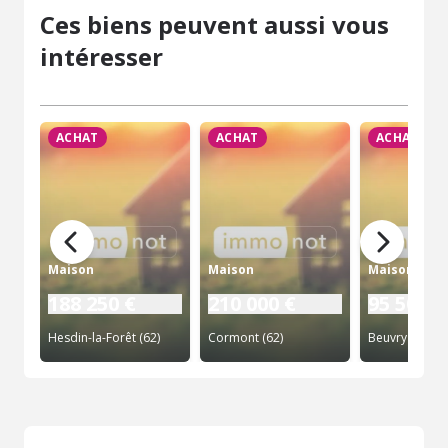
Ces biens peuvent aussi vous
intéresser
ACHAT
ACHAT
ACHAT
Maison
Maison
Maison
188 250 €
210 000 €
95 500 €
Hesdin-la-Forêt (62)
Cormont (62)
Beuvry (62)