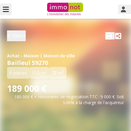
L'immobilier des notaires
Retour
Achat - Maison | Maison de ville
Bailleul 59270
2
2
6 pièces
113 m
78 m
189 000 €
180 000 € + Honoraires de négociation TTC : 9 000 €. Soit
5.00% à la charge de l'acquéreur