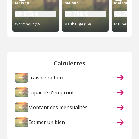
Maison
Maison
Maison
69 875 €
89 750 €
48 750 €
Wormhout (59)
Maubeuge (59)
Maubeuge (59
Calculettes
Frais de notaire
Capacité d'emprunt
Montant des mensualités
Estimer un bien