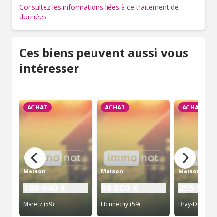
Consultez les informations liées à ce traitement de
données
Ces biens peuvent aussi vous
intéresser
ACHAT
ACHAT
ACHAT
Maison
Maison
Maison
188 640 €
99 800 €
255 535 
Maretz (59)
Honnechy (59)
Bray-Dunes (5