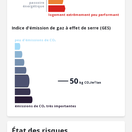
passoire
énergétique
logement extrêmement peu performant
Indice d'émission de gaz à effet de serre (GES)
peu d'émissions de CO₂
50
kg CO₂/m²/an
émissions de CO₂ très importantes
État des risques