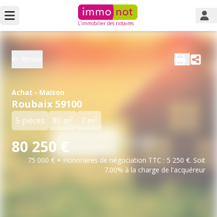
L'immobilier des notaires
Retour
Achat - Maison
Roubaix 59100
2
2
5 pièces
80 m
7 m
80 250 €
75 000 € + Honoraires de négociation TTC : 5 250 €. Soit
7.00% à la charge de l'acquéreur