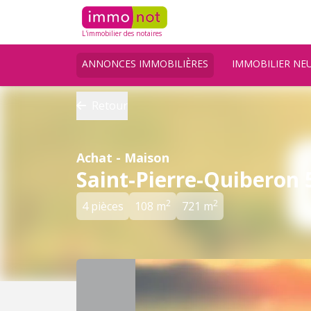
L'immobilier des notaires
ANNONCES IMMOBILIÈRES
IMMOBILIER NE
Retour
Achat - Maison
Saint-Pierre-Quiberon 
2
2
4 pièces
108 m
721 m