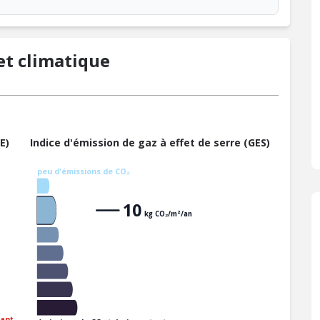
t climatique
E)
Indice d'émission de gaz à effet de serre (GES)
peu d'émissions de CO₂
10
kg CO₂/m²/an
ant