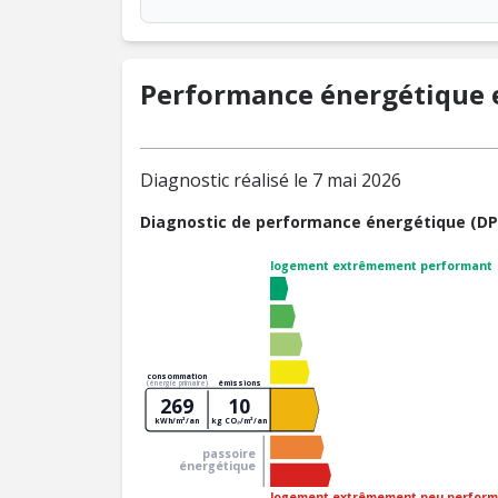
Performance énergétique e
Diagnostic réalisé le 7 mai 2026
Diagnostic de performance énergétique (DP
logement extrêmement performant
consommation
émissions
(énergie primaire)
269
10
kWh/m²/an
kg CO₂/m²/an
passoire
énergétique
logement extrêmement peu perform