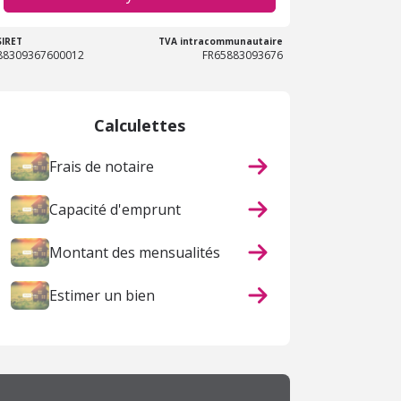
SIRET
TVA intracommunautaire
88309367600012
FR65883093676
Calculettes
Frais de notaire
Capacité d'emprunt
Montant des mensualités
Estimer un bien