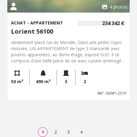
4 photos
ACHAT - APPARTEMENT
234 342 €
Lorient 56100
Idéalement placé rue de Merville, Dans une petite copro
rénovée, UN APPARTEMENT de type 3 mansardé avec
poutres apparentes, au 3ème étage, exposé SUD. Il se
compose d'une belle pièce de vie avec cuisine aménagée
et équipée (plaque à induction, hotte, four, L-V,
réfrigérateur, M-O), 2 ch., SDD, WC. Box en sous sol. Bien
en copro (11 lots principaux). Atouts : Qualité des
50 m²
490 m²
3
2
matériaux de rénovation Emplacement (Quartier) Petite
copro
Réf : 56081-2510
1
2
3
4