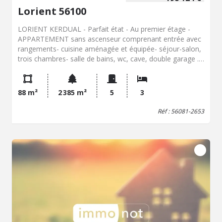
Lorient 56100
LORIENT KERDUAL - Parfait état - Au premier étage -
APPARTEMENT sans ascenseur comprenant entrée avec
rangements- cuisine aménagée et équipée- séjour-salon,
trois chambres- salle de bains, wc, cave, double garage .
Charges : 150 euros /mois
88 m²
2 385 m²
5
3
Réf : 56081-2653