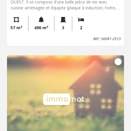
OUEST. Il se compose d'une belle pièce de vie avec
cuisine aménagée et équipée (plaque à induction, hotte,
four, L-V, réfrigérateur, M-O), 2 ch., SDD, WC. Box en
sous sol. Bien en copro (11 lots principaux). Atouts :
Qualité des matériaux de rénovation Emplacement
57 m²
490 m²
3
2
(Quartier) Petite copro Jardin privatif
Réf : 56081-2513