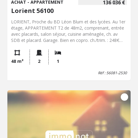
ACHAT - APPARTEMENT
136 036 €
Lorient 56100
LORIENT, Proche du BD Léon Blum et des lycées. Au 1er
étage, APPARTEMENT T2 de 48m2, comprenant, entrée
avec placards, salon séjour, cuisine aménagée, ch. av
SDB et placard. Garage. Bien en copro. ch./trim. : 248€
(eau froide, communs, fonds travaux).
48 m²
2
1
Réf : 56081-2530