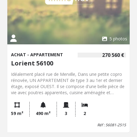
5 photos
ACHAT - APPARTEMENT
270 560 €
Lorient 56100
Idéalement placé rue de Merville, Dans une petite copro
rénovée, UN APPARTEMENT de type 3 au 1er et dernier
étage, exposé OUEST. Il se compose d'une belle pièce de
vie avec poutres apparentes, cuisine aménagée et
équipée (plaque à induction, hotte, four, L-V,
réfrigérateur, M-O), 2 ch., SDB, WC. Box en sous sol. Bien
en copro (11 lots principaux). Atouts : Qualité des
59 m²
490 m²
3
2
matériaux de rénovation Emplacement (Quartier) Petite
copro 1er et dernier étage
Réf : 56081-2515