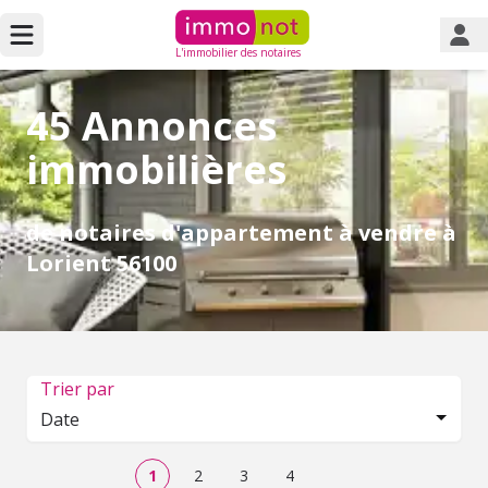
L'immobilier des notaires
45 Annonces
immobilières
de notaires d'appartement à vendre à
Lorient 56100
Trier par
Date
1
2
3
4