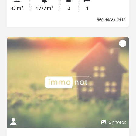
45 m²
1 777 m²
2
1
Réf : 56081-2531
6 photos