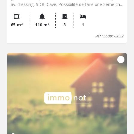
av. dressing, SDB. Cave. Possibilité de faire une 2ème ch.
Copro formée de 4 lots. Ch. 163€/trim. (Communs).
65 m²
110 m²
3
1
Réf : 56081-2652