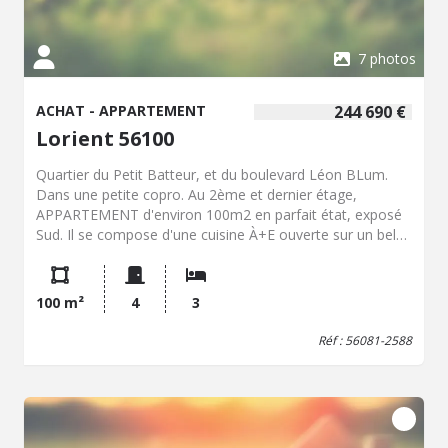
7 photos
ACHAT - APPARTEMENT
244 690 €
Lorient 56100
Quartier du Petit Batteur, et du boulevard Léon BLum.
Dans une petite copro. Au 2ème et dernier étage,
APPARTEMENT d'environ 100m2 en parfait état, exposé
Sud. Il se compose d'une cuisine À+E ouverte sur un bel
espace salon séjour, 3 ch., SDD. Syndic bénévole. Copro
formée de 3 lots. CONTACTER : Nathalie BLANCHER -
PORT : 06.08.04.65.69 SMS
100 m²
4
3
Réf : 56081-2588