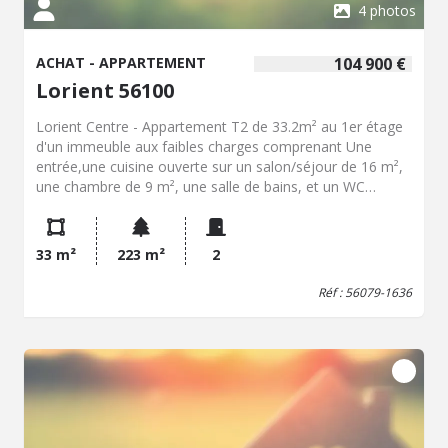
4 photos
ACHAT - APPARTEMENT
104 900 €
Lorient 56100
Lorient Centre - Appartement T2 de 33.2m² au 1er étage
d'un immeuble aux faibles charges comprenant Une
entrée,une cuisine ouverte sur un salon/séjour de 16 m²,
une chambre de 9 m², une salle de bains, et un WC
séparé, Une cave en sous-sol Loyer actuel 496€ C.C,
chauffage électricité, charges annuels 700€ Contact :
Nicolas Le Cagnec 06/77/38/06/90 UNIQUEMENT CHEZ
33 m²
223 m²
2
LE NOTAIRE Les informations sur les risques auxquels ce
bien est exposé sont disponibles sur le site Géorisques :
Réf : 56079-1636
www.georisques.gouv.fr ?" (C. envir. art. R 125-25, I
modifié)