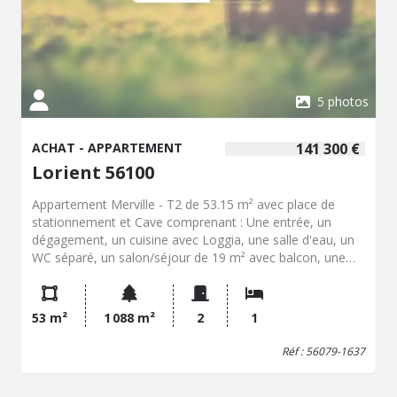
5 photos
ACHAT - APPARTEMENT
141 300 €
Lorient 56100
Appartement Merville - T2 de 53.15 m² avec place de
stationnement et Cave comprenant : Une entrée, un
dégagement, un cuisine avec Loggia, une salle d'eau, un
WC séparé, un salon/séjour de 19 m² avec balcon, une
chambre avec placard de 13 m² une place de
stationnement et une cave Syndic professionnel, locataire
en place avec un loyer de 600 € Hors charges, taxe
53 m²
1 088 m²
2
1
foncière 972€, chauffage gaz Les informations sur les
risques auxquels ce bien est exposé sont disponibles sur
Réf : 56079-1637
le site Géorisques : www.georisques.gouv.fr ?" (C. envir.
art. R 125-25, I modifié)