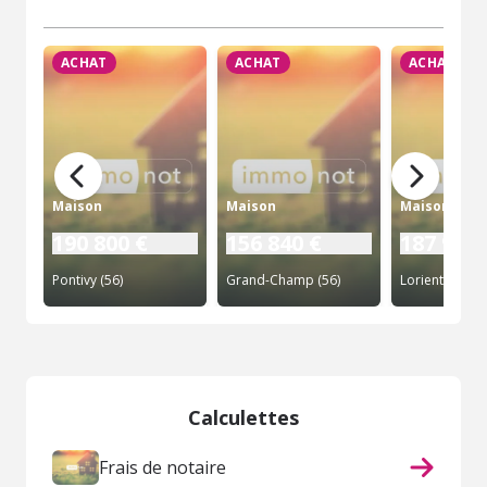
ACHAT
ACHAT
ACHAT
Maison
Maison
Maison
190 800 €
156 840 €
187 920 
Pontivy (56)
Grand-Champ (56)
Lorient (56)
Calculettes
Frais de notaire