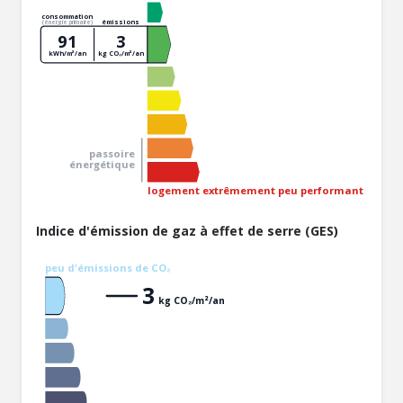
consommation
émissions
(énergie primaire)
91
3
kWh/m²/an
kg CO₂/m²/an
passoire
énergétique
logement extrêmement peu performant
Indice d'émission de gaz à effet de serre (GES)
peu d'émissions de CO₂
3
kg CO₂/m²/an