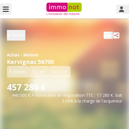
L'immobilier des notaires
Retour
Achat - Maison
Kervignac 56700
2
2
5 pièces
102 m
1016 m
457 280 €
440 000 € + Honoraires de négociation TTC : 17 280 €. Soit
3.93% à la charge de l'acquéreur