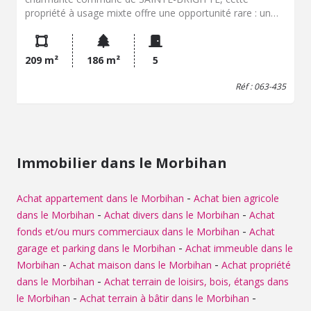
propriété à usage mixte offre une opportunité rare : un
bar commercial avec fonds de commerce, un logement
principal spacieux, ainsi qu’un gîte indépendant prêt à être
exploité. 🍻 Partie commerciale – Bar (env. 85 m² au sol)
209 m²
186 m²
5
Salle de bar chaleureuse avec cheminée (insert) Cuisine
aménagée et équipée Coin chaufferie avec pompe à
Réf : 063-435
chaleur Salle de jeux conviviale avec poêle à bois WC avec
lavabo ➡️ Activité de bar en place – potentiel de
développement (restauration, animations, etc.) 🛏️
Logement principal à l’étage (env. 80 m²) Salon lumineux
avec poêle à bois Une chambre avec salle d’eau privative
Immobilier dans le Morbihan
+ WC Seconde chambre Grenier isolé Terrasse attenante
pour profiter de l’extérieur Terrain attenant. L'ensemble
édifié sur 186m². 🏡 Gîte indépendant (env. 56 m²) – Idéal
-
Achat appartement dans le Morbihan
Achat bien agricole
location touristique ou accueil familial Accès séparé par le
-
-
dans le Morbihan
Achat divers dans le Morbihan
Achat
pignon : Entrée, cuisine ouverte sur séjour/salon Une
-
fonds et/ou murs commerciaux dans le Morbihan
Achat
chambre au rez-de-chaussée Salle d’eau avec WC
-
garage et parking dans le Morbihan
Achat immeuble dans le
Chambre en mezzanine ✅ Idéal pour investisseurs,
porteurs de projets en hôtellerie/restauration ou
-
-
Morbihan
Achat maison dans le Morbihan
Achat propriété
résidence principale avec activité annexe. 📌 DPE,
-
dans le Morbihan
Achat terrain de loisirs, bois, étangs dans
diagnostics techniques et informations sur les risques
-
-
le Morbihan
Achat terrain à bâtir dans le Morbihan
disponibles sur : 👉 www.georisques.gouv.fr 📞 Pour en