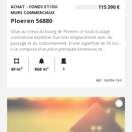
ACHAT - FONDS ET/OU
115 390 €
MURS COMMERCIAUX
Ploeren 56880
Situé au coeur du bourg de Ploeren ce local à usage
commercial bénéficie d'un bon emplacement avec du
passage et du stationnement. D'une superficie de 50 m2 ,
il se compose d'ue pièce principale lumineuse et
fonctionnelle avec un coin technique équipé des arrivées
et évacuations nécessaires, un espace avec point d'eau,
un wc. Local entièrement isolé et repeint. Deux places de
49 m²
868 m²
1
parking viennent compléter ce bien. Copropriété de 5 lots
gérée par un syndic bénévole.
Réf : 56094-163