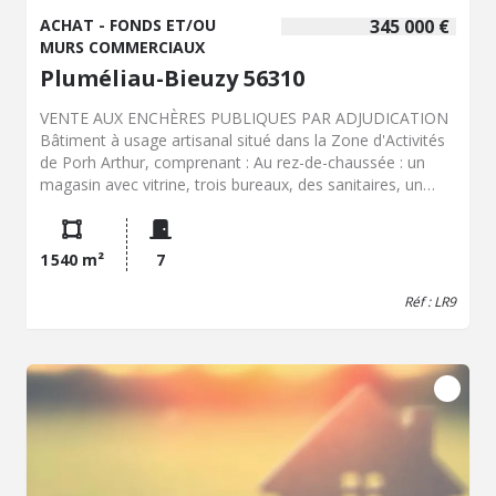
ACHAT - FONDS ET/OU
345 000 €
MURS COMMERCIAUX
Pluméliau-Bieuzy 56310
VENTE AUX ENCHÈRES PUBLIQUES PAR ADJUDICATION
Bâtiment à usage artisanal situé dans la Zone d'Activités
de Porh Arthur, comprenant : Au rez-de-chaussée : un
magasin avec vitrine, trois bureaux, des sanitaires, un
vestiaire, un atelier et un entrepôt. À l'étage (mezzanine) :
une salle de réunion, une cuisine et un espace détente.
L'ensemble est édifié sur un terrain comprenant un
1 540 m²
7
parking clientèle et un quai de chargement. Visite du bien :
Assurée par l'étude de Maître Stéphane KERRIEN, à
Réf : LR9
Pontivy, le 21 août, de 10 h 00 à 12 h 00 sur place ZA de
Port Arthur, 56930 PLUMELIAU Vente aux enchères
publiques : Le 3 septembre à 16 h 00 à l'étude de Maître
KERRIEN 157, rue Nationale, 56300 Pontivy. Mise à prix :
345 000 € (net vendeur). Le cahier des conditions de
vente est consultable à l'office notarial de Maître
Stéphane KERRIEN. Les frais de notaire ainsi que les frais
d'adjudication sont à la charge de l'acquéreur. Les
informations sur les risques auxquels ce bien est exposé