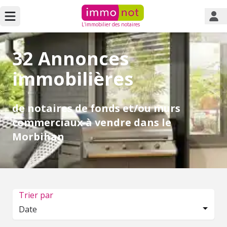
L'immobilier des notaires
32 Annonces
immobilières
de notaires de fonds et/ou murs
commerciaux à vendre dans le
Morbihan
Trier par
Date