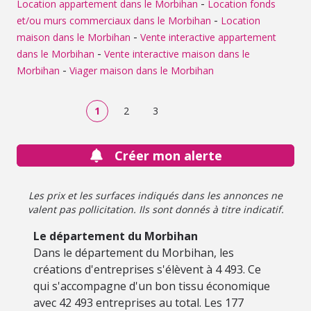
-
Location appartement dans le Morbihan
Location fonds
savoir plus ou organiser une visite, contactez notre office
-
et/ou murs commerciaux dans le Morbihan
Location
notarial. Une belle opportunité de vente immobilière à
SAINTE-BRIGITTE, alliant Bar commercial, Gîte et
-
maison dans le Morbihan
Vente interactive appartement
Logement dans un cadre paisible du Morbihan.
-
dans le Morbihan
Vente interactive maison dans le
-
Morbihan
Viager maison dans le Morbihan
1
2
3
Créer mon alerte
Les prix et les surfaces indiqués dans les annonces ne
valent pas pollicitation. Ils sont donnés à titre indicatif.
Le département du Morbihan
Dans le département du Morbihan, les
créations d'entreprises s'élèvent à 4 493. Ce
qui s'accompagne d'un bon tissu économique
avec 42 493 entreprises au total. Les 177