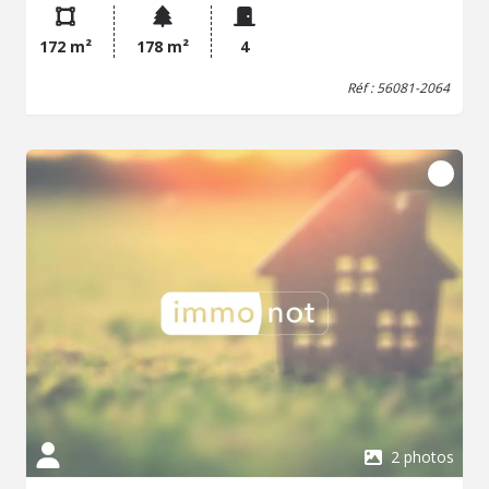
172 m²
178 m²
4
Réf : 56081-2064
2 photos