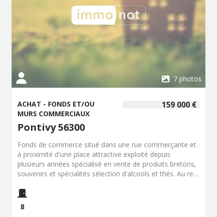
sont disponibles sur le site Géorisques :
www.georisques.gouv.fr
7 photos
ACHAT - FONDS ET/OU
159 000 €
MURS COMMERCIAUX
Pontivy 56300
Fonds de commerce situé dans une rue commerçante et
à proximité d'une place attractive exploité depuis
plusieurs années spécialisé en vente de produits bretons,
souvenirs et spécialités sélection d'alcools et thés. Au rez
de chaussée magasin d'environ 100m2, deux réserves et
un WC Au 1er étage une pièce pour le dessin et la
création et une réserve Au second étage deux pièces de
8
réserve et de stockage.