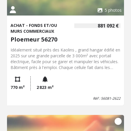
5 photos
ACHAT - FONDS ET/OU
881 092 €
MURS COMMERCIAUX
Ploemeur 56270
Idéalement situé près des Kaolins , grand hangar édifié en
2025 sur une grande parcelle de 3 000m² avec portail
électrique, facile pour se garer et manipuler les véhicules.
Bâtiment près à l'emploi. Chaque cellule fait dans les
200m² avec une partie bureau avec fibre et point d'eau,
alimenté dans la zone atelier en triphasé. Bâtiment à
ossature métallique, bardage gris couverture bac acier,
770 m²
2 823 m²
menuiserie pvc et alu grise. Bâtiment raccordé au tout à
l'égout. nombre de lots 5 voir 6
Réf : 56081-2622