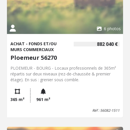
6 photos
ACHAT - FONDS ET/OU
882 040 €
MURS COMMERCIAUX
Ploemeur 56270
PLOEMEUR - BOURG - Locaux professionnels de 365m²
répartis sur deux niveaux (rez-de-chaussée & premier
étage). En sus : grenier sous comble.
365 m²
961 m²
Réf : 56082-1511