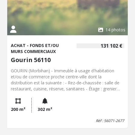
14 photos
ACHAT - FONDS ET/OU
131 102 €
MURS COMMERCIAUX
Gourin 56110
GOURIN (Morbihan) - Immeuble à usage d'habitation
et/ou de commerce proche centre-ville dont la
distribution est la suivante : - Rez-de-chaussée : salle de
restaurant, cuisine, réserve, sanitaires - Étage : grenier
aménageable - Dépendance - Jardin Le tout sur 302 m²
Les informations sur les risques auxquels ce bien est
exposé sont disponibles sur le site Géorisques : www.
200 m²
302 m²
georisques. gouv. fr
Réf : 56071-2677