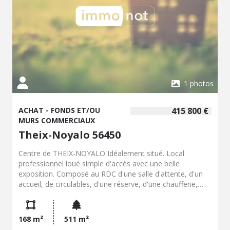
1 photos
ACHAT - FONDS ET/OU
415 800 €
MURS COMMERCIAUX
Theix-Noyalo 56450
Centre de THEIX-NOYALO Idéalement situé. Local
professionnel loué simple d'accès avec une belle
exposition. Composé au RDC d'une salle d'attente, d'un
accueil, de circulables, d'une réserve, d'une chaufferie,
d'un WC, d'un cabinet de consultation, de quatre salles de
soins, d'une salle de rééducation, d'un vestiaire, d'une
balnéo. A l'étage une salle d'attente et trois cabinets de
168 m²
511 m²
consultation.