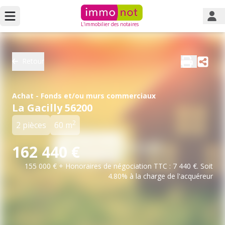
L'immobilier des notaires
Retour
Achat - Fonds et/ou murs commerciaux
La Gacilly 56200
2
2 pièces
60 m
162 440 €
155 000 € + Honoraires de négociation TTC : 7 440 €. Soit
4.80% à la charge de l'acquéreur