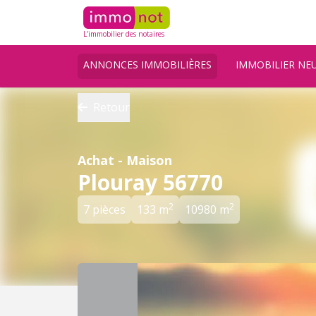
L'immobilier des notaires
ANNONCES IMMOBILIÈRES
IMMOBILIER NE
Retour
Achat - Maison
Plouray 56770
2
2
7 pièces
133 m
10980 m