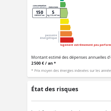
consommation
émissions
(énergie primaire)
150
5
kWh/m²/an
kg CO₂/m²/an
passoire
énergétique
logement extrêmement peu perform
Montant estimé des dépenses annuelles d'
2 500 € / an *
* Prix moyen des énergies indexées sur les ann
État des risques