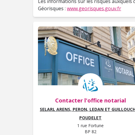
Les informations sur les risques auxquels c
Géorisques :
www.georisques.gouv.fr
Contacter l'office notarial
SELARL ARENS, PERON, LEDAN ET GUILLOUCH
POUDELET
1 rue Fortune
BP 82