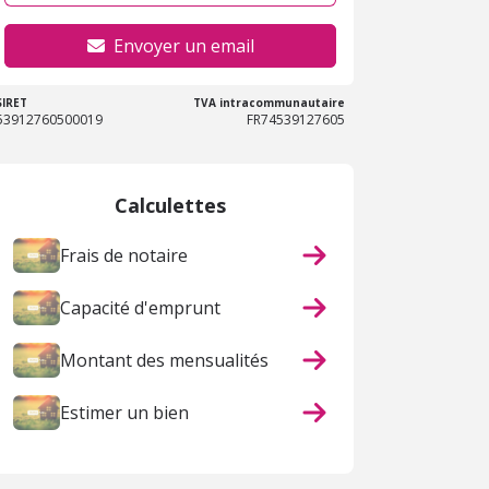
Envoyer un email
SIRET
TVA intracommunautaire
53912760500019
FR74539127605
Calculettes
Frais de notaire
Capacité d'emprunt
Montant des mensualités
Estimer un bien