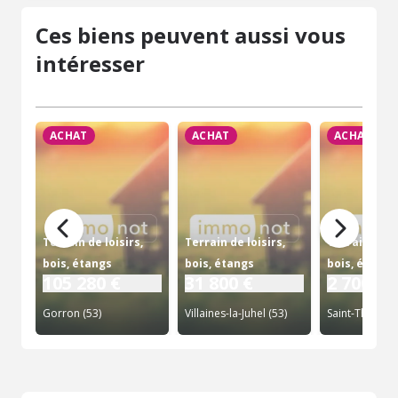
Ces biens peuvent aussi vous
intéresser
ACHAT
ACHAT
ACHAT
Terrain de loisirs,
Terrain de loisirs,
Terrain de lo
bois, étangs
bois, étangs
bois, étangs
105 280 €
31 800 €
2 700 €
Gorron (53)
Villaines-la-Juhel (53)