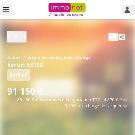
L'immobilier des notaires
Retour
Achat - Terrain de loisirs, bois, étangs
Évron 53150
2
8648 m
91 150 €
86 480 € + Honoraires de négociation TTC : 4 670 €. Soit
5.40% à la charge de l'acquéreur