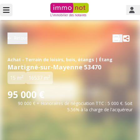
L'immobilier des notaires
Retour
Achat - Terrain de loisirs, bois, étangs | Étang
Martigné-sur-Mayenne 53470
2
2
15 m
16537 m
95 000 €
90 000 € + Honoraires de négociation TTC : 5 000 €. Soit
5.56% à la charge de l'acquéreur