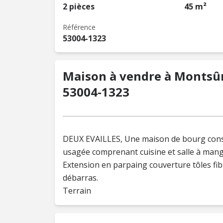
2 pièces
45 m²
Référence
53004-1323
Maison à vendre à Montsûr
53004-1323
DEUX EVAILLES, Une maison de bourg const
usagée comprenant cuisine et salle à man
Extension en parpaing couverture tôles fi
débarras.
Terrain