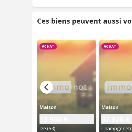
Ces biens peuvent aussi vo
ACHAT
ACHAT
Maison
Maison
53 960 €
37 970 €
Izé (53)
Champgenéteu