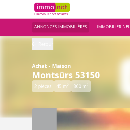
L'immobilier des notaires
ANNONCES IMMOBILIÈRES
IMMOBILIER NE
Retour
Achat - Maison
Montsûrs 53150
2
2
2 pièces
45 m
860 m