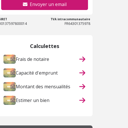
Envoyer un email
SIRET
TVA intracommunautaire
30137597800014
FR64301375978
Calculettes
Frais de notaire
Capacité d'emprunt
Montant des mensualités
Estimer un bien