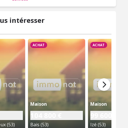
us intéresser
ACHAT
ACHAT
Maison
Maison
104 800 €
99 600 €
x (53)
Bais (53)
Izé (53)