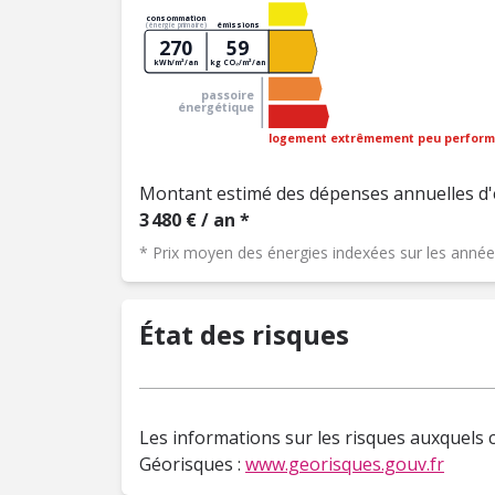
consommation
émissions
(énergie primaire)
270
59
kWh/m²/an
kg CO₂/m²/an
passoire
énergétique
logement extrêmement peu perform
Montant estimé des dépenses annuelles d'
3 480 € / an *
* Prix moyen des énergies indexées sur les ann
État des risques
Les informations sur les risques auxquels c
Géorisques :
www.georisques.gouv.fr