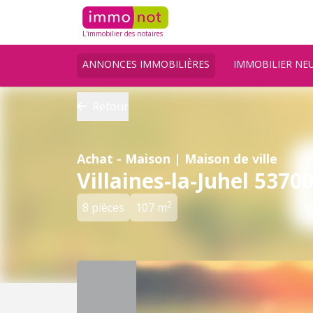
L'immobilier des notaires
ANNONCES IMMOBILIÈRES
IMMOBILIER NE
Retour
Achat - Maison | Maison de ville
Villaines-la-Juhel 5370
2
8 pièces
107 m