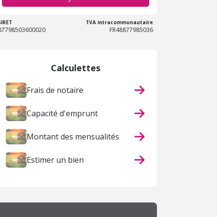
SIRET
TVA intracommunautaire
87798503600020
FR48877985036
Calculettes
Frais de notaire
Capacité d'emprunt
Montant des mensualités
Estimer un bien