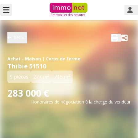
L'immobilier des notaires
Retour
Achat - Maison | Corps de ferme
Thibie 51510
2
2
9 pièces
277 m
715 m
283 000 €
Honoraires de négociation à la charge du vendeur