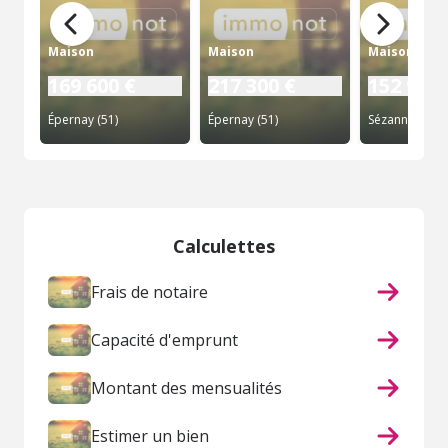
Maison
Maison
Maison
169 600 €
217 300 €
152 975 
Épernay (51)
Épernay (51)
Sézanne (51)
Calculettes
Frais de notaire
Capacité d'emprunt
Montant des mensualités
Estimer un bien