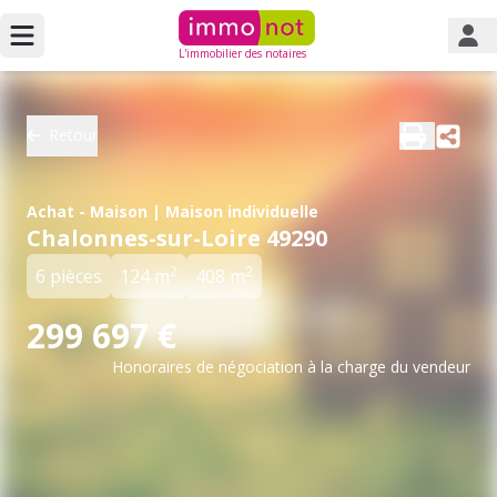
L'immobilier des notaires
Retour
Achat - Maison | Maison individuelle
Chalonnes-sur-Loire 49290
2
2
6 pièces
124 m
408 m
299 697 €
Honoraires de négociation à la charge du vendeur