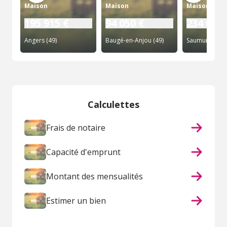
Maison
Maison
Maison
195 915 €
94 050 €
234 000 
Angers (49)
Baugé-en-Anjou (49)
Saumur (49)
Calculettes
Frais de notaire
Capacité d'emprunt
Montant des mensualités
Estimer un bien